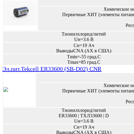
Химические и
Первичные ХИТ (элементы питани
Рес
Тионилхлорид/литий
Uн=3.6 В
Сн=19 Ач
ВыводыCNA (AX в США)
Tmin=-55 град.С
Tmax=85 град.С
Эл.пит.Tekcell ER33600 (SB-D02) CNR
Химические и
Первичные ХИТ (элементы питани
Рес
Тионилхлорид/литий
ER33600 | ТХЛ33600 | D
Uн=3.6 В
Сн=19 Ач
ВыводыCNA (AX в США)