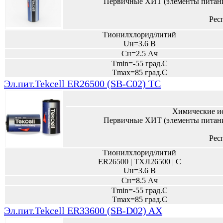
Первичные ХИТ (элементы питани
Рес
Тионилхлорид/литий
Uн=3.6 В
Сн=2.5 Ач
Tmin=-55 град.С
Tmax=85 град.С
Эл.пит.Tekcell ER26500 (SB-C02) ТС
Химические и
Первичные ХИТ (элементы питани
Рес
Тионилхлорид/литий
ER26500 | ТХЛ26500 | C
Uн=3.6 В
Сн=8.5 Ач
Tmin=-55 град.С
Tmax=85 град.С
Эл.пит.Tekcell ER33600 (SB-D02) AX