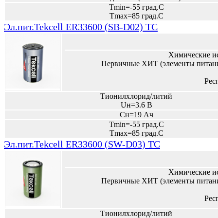
Tmin=-55 град.С
Tmax=85 град.С
Эл.пит.Tekcell ER33600 (SB-D02) TC
Химические и
Первичные ХИТ (элементы питани
Рес
Тионилхлорид/литий
Uн=3.6 В
Сн=19 Ач
Tmin=-55 град.С
Tmax=85 град.С
Эл.пит.Tekcell ER33600 (SW-D03) TC
Химические и
Первичные ХИТ (элементы питани
Рес
Тионилхлорид/литий