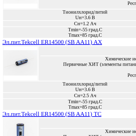
Рес
Тионилхлорид/литий
Uн=3.6 В
Сн=1.2 Ач
Tmin=-55 град.С
Tmax=85 град.С
Эл.пит.Tekcell ER14500 (SB AA11) AX
Химические и
Первичные ХИТ (элементы питани
Рес
Тионилхлорид/литий
Uн=3.6 В
Сн=2.5 Ач
Tmin=-55 град.С
Tmax=85 град.С
Эл.пит.Tekcell ER14500 (SB AA11) TC
Химические и