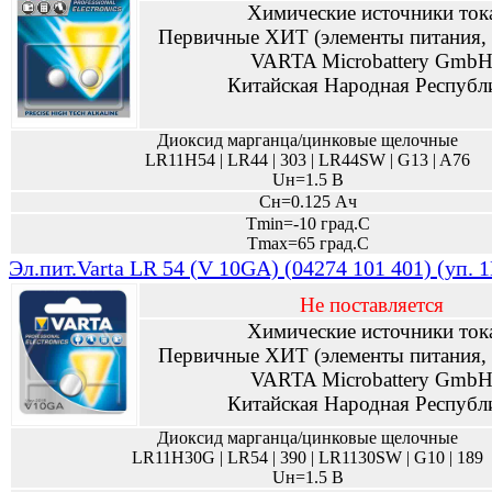
Химические источники ток
Первичные ХИТ (элементы питания, 
VARTA Microbattery Gmb
Китайская Народная Республ
Диоксид марганца/цинковые щелочные
LR11H54 | LR44 | 303 | LR44SW | G13 | A76
Uн=1.5 В
Сн=0.125 Ач
Tmin=-10 град.С
Tmax=65 град.С
Эл.пит.Varta LR 54 (V 10GA) (04274 101 401) (уп. 
Не поставляется
Химические источники ток
Первичные ХИТ (элементы питания, 
VARTA Microbattery Gmb
Китайская Народная Республ
Диоксид марганца/цинковые щелочные
LR11H30G | LR54 | 390 | LR1130SW | G10 | 189
Uн=1.5 В