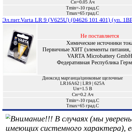
Сн=0.05 Ач
Tmin=-10 град.С
Tmax=65 град.С
Эл.пит.Varta LR 9 (V625U) (04626 101 401) (уп. 1B
Не поставляется
Химические источники ток
Первичные ХИТ (элементы питания, 
VARTA Microbattery Gmb
Федеративная Республика Герм
Диоксид марганца/цинковые щелочные
LR16A62 | LR9 | 625A
Uн=1.5 В
Сн=0.2 Ач
Tmin=-10 град.С
Tmax=65 град.С
В случаях (мы уверены
имеющих системного характера), е