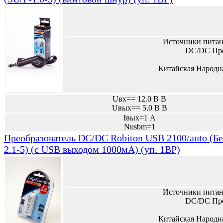
Источники питан
DC/DC Пре
Китайская Народн
Uвх== 12.0 В В
Uвых== 5.0 В В
Iвых=1 А
Nusbm=1
Преобразователь DC/DC Robiton USB 2100/auto (Бе
2.1-5) (с USB выходом 1000мА) (уп. 1BP)
Источники питан
DC/DC Пре
Китайская Народн