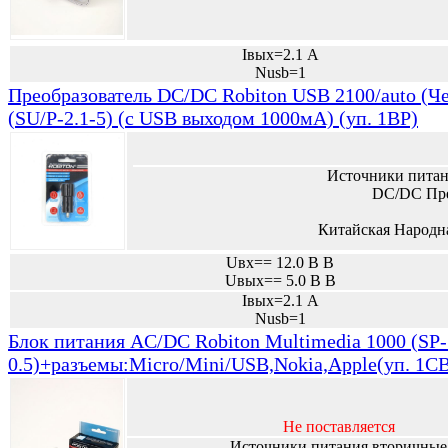
Iвых=2.1 А
Nusb=1
Преобразователь DC/DC Robiton USB 2100/auto (Ч
(SU/P-2.1-5) (с USB выходом 1000мА) (уп. 1BP)
Источники питан
DC/DC Пре
Китайская Народн
Uвх== 12.0 В В
Uвых== 5.0 В В
Iвых=2.1 А
Nusb=1
Блок питания AC/DC Robiton Multimedia 1000 (SP-
0.5)+разъемы:Micro/Mini/USB,Nokia,Apple(уп. 1C
Не поставляется
Источники питания вторичные