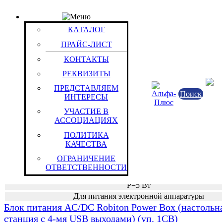
КАТАЛОГ
Группа: Серии Multimedia и др. - Блоки питания 
КАТАЛОГ
DC/DC для портативной техники
ПРАЙС-ЛИСТ
Группы / Товары
КОНТАКТЫ
Блок питания AC/DC Robiton Multimedia 1000/RO
РЕКВИЗИТЫ
0.5)авт+Micro/Mini/USB,Nokia,Apple(уп. 1BP)
ПРЕДСТАВЛЯЕМ
Поиск
ИНТЕРЕСЫ
УЧАСТИЕ В
Источники питан
АССОЦИАЦИЯХ
AC/DC Б
ПОЛИТИКА
КАЧЕСТВА
Китайская Народн
ОГРАНИЧЕНИЕ
ОТВЕТСТВЕННОСТИ
Стабилизированные
P=5 Вт
Для питания электронной аппаратуры
Блок питания AC/DC Robiton Power Box (настольн
станция с 4-мя USB выходами) (уп. 1CB)