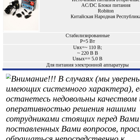
AC/DC Блоки питания
Robiton
Китайская Народная Республик
Стабилизированные
P=5 Вт
Uвх=~ 110 В;
~ 220 В В
Uвых== 5.0 В
Для питания электронной аппаратуры
В случаях (мы уверены
имеющих системного характера), е
останетесь недовольны качеством 
оперативностью решения нашими
сотрудниками стоящих перед Вами 
поставленных Вами вопросов, прос
обращаться непосредственно к