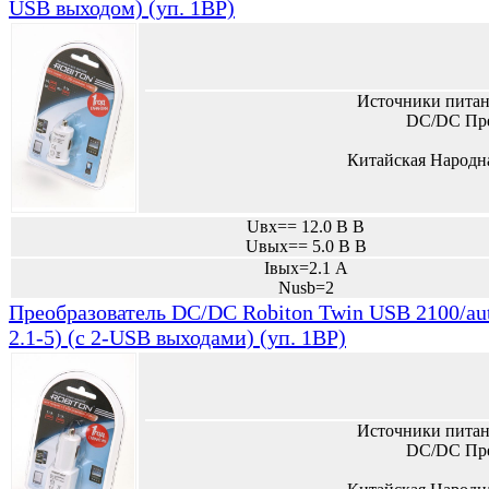
USB выходом) (уп. 1BP)
Источники питан
DC/DC Пре
Китайская Народн
Uвх== 12.0 В В
Uвых== 5.0 В В
Iвых=2.1 А
Nusb=2
Преобразователь DC/DC Robiton Twin USB 2100/au
2.1-5) (с 2-USB выходами) (уп. 1BP)
Источники питан
DC/DC Пре