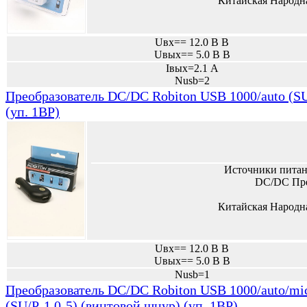
Китайская Народн
Uвх== 12.0 В В
Uвых== 5.0 В В
Iвых=2.1 А
Nusb=2
Преобразователь DC/DC Robiton USB 1000/auto (SU
(уп. 1BP)
Источники питан
DC/DC Пре
Китайская Народн
Uвх== 12.0 В В
Uвых== 5.0 В В
Nusb=1
Преобразователь DC/DC Robiton USB 1000/auto/m
(SU/P-1.0-5) (винтовой шнур) (уп. 1BP)