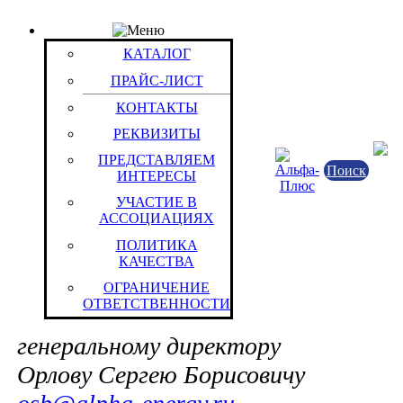
ПРАЙС-ЛИСТ
Группа: 4 В
КАТАЛОГ
Группы / Товары
ПРАЙС-ЛИСТ
Fiamm (SLA Monolite)
КОНТАКТЫ
РЕКВИЗИТЫ
В случаях (мы уверены
ПРЕДСТАВЛЯЕМ
имеющих системного характера), е
Поиск
ИНТЕРЕСЫ
останетесь недовольны качеством 
УЧАСТИЕ В
АССОЦИАЦИЯХ
оперативностью решения нашими
ПОЛИТИКА
сотрудниками стоящих перед Вами 
КАЧЕСТВА
поставленных Вами вопросов, прос
ОГРАНИЧЕНИЕ
ОТВЕТСТВЕННОСТИ
обращаться непосредственно к
генеральному директору
Орлову Сергею Борисовичу