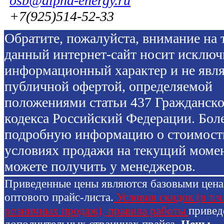
osb@alpha-energy.ru
+7(925)514-52-33
Обратите, пожалуйста, внимание на т
данный интернет-сайт носит исключ
информационный характер и не явля
публичной офертой, определяемой
положениями статьи 437 Гражданско
кодекса Российский Федерации. Бол
подробную информацию о стоимост
условиях продажи на текущий моме
можете получить у менеджеров.
Приведенные цены являются базовыми цен
оптового прайс-листа.
Условия скидок (в т.ч
розничных продаж), правила работы
привед
дополнительных страницах прайса.
Цены