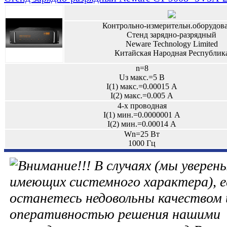
Контрольно-измерительн.оборудов
Стенд зарядно-разрядный
Neware Technology Limited
Китайская Народная Республик
n=8
Uз макс.=5 В
I(1) макс.=0.00015 А
I(2) макс.=0.005 А
4-х проводная
I(1) мин.=0.0000001 А
I(2) мин.=0.00014 А
Wn=25 Вт
1000 Гц
В случаях (мы уверены
имеющих системного характера), е
останетесь недовольны качеством 
оперативностью решения нашими