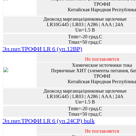
ТРОФИ
Китайская Народная Республик
Диоксид марганца/цинковые щелочные
LR10G445 | LR03 | А286 | AAA | 24A
Uн=1.5 В
Tmin=-20 град.С
Tmax=50 град.С
Эл.пит.ТРОФИ LR 6 (уп.12BP)
Не поставляется
Химические источники тока
Первичные ХИТ (элементы питания, ба
ТРОФИ
Китайская Народная Республик
Диоксид марганца/цинковые щелочные
LR10G445 | LR03 | А286 | AAA | 24A
Uн=1.5 В
Tmin=-20 град.С
Tmax=50 град.С
Эл.пит.ТРОФИ LR 6 (уп.24CP) bulk
Не поставляется