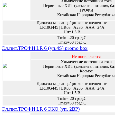
Химические источники тока
Первичные ХИТ (элементы питания, ба
ТРОФИ
Китайская Народная Республик
Диоксид марганца/цинковые щелочные
LR10G445 | LR03 | А286 | AAA | 24A
Uн=1.5 В
Tmin=-20 град.С
Tmax=50 град.С
Эл.пит.ТРОФИ LR 6 (уп.4S) promo box
Не поставляется
Химические источники тока
Первичные ХИТ (элементы питания, ба
Космос
Китайская Народная Республик
Диоксид марганца/цинковые щелочные
LR10G445 | LR03 | А286 | AAA | 24A
Uн=1.5 В
Tmin=-20 град.С
Tmax=50 град.С
Эл.пит.ТРОФИ LR 6 ЭКО (уп. 2BP)