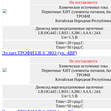
Не поставляется
Химические источники тока
Первичные ХИТ (элементы питания, ба
ТРОФИ
Китайская Народная Республик
Диоксид марганца/цинковые щелочные
LR10G445 | LR03 | А286 | AAA | 24A
Uн=1.5 В
Tmin=-20 град.С
Tmax=50 град.С
Эл.пит.ТРОФИ LR 6 ЭКО (уп. 4BP)
Не поставляется
Химические источники тока
Первичные ХИТ (элементы питания, ба
ТРОФИ
Китайская Народная Республик
Диоксид марганца/цинковые щелочные
LR10G445 | LR03 | А286 | AAA | 24A
Uн=1.5 В
Tmin=-20 град.С
Tmax=50 град.С