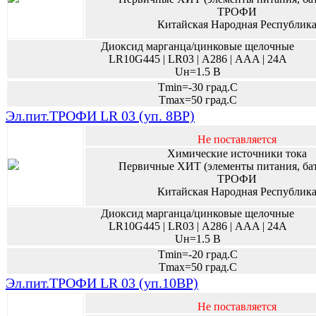
ТРОФИ
Китайская Народная Республик
Диоксид марганца/цинковые щелочные
LR10G445 | LR03 | А286 | AAA | 24A
Uн=1.5 В
Tmin=-30 град.С
Tmax=50 град.С
Эл.пит.ТРОФИ LR 03 (уп. 8BP)
Не поставляется
Химические источники тока
Первичные ХИТ (элементы питания, ба
ТРОФИ
Китайская Народная Республик
Диоксид марганца/цинковые щелочные
LR10G445 | LR03 | А286 | AAA | 24A
Uн=1.5 В
Tmin=-20 град.С
Tmax=50 град.С
Эл.пит.ТРОФИ LR 03 (уп.10BP)
Не поставляется