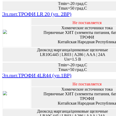
Tmin=-20 град.С
Tmax=50 град.С
Эл.пит.ТРОФИ LR 20 (уп. 2BP)
Не поставляется
Химические источники тока
Первичные ХИТ (элементы питания, ба
ТРОФИ
Китайская Народная Республик
Диоксид марганца/цинковые щелочные
LR10G445 | LR03 | А286 | AAA | 24A
Uн=1.5 В
Tmin=-20 град.С
Tmax=50 град.С
Эл.пит.ТРОФИ 4LR44 (уп.1BP)
Не поставляется
Химические источники тока
Первичные ХИТ (элементы питания, ба
ТРОФИ
Китайская Народная Республик
Диоксид марганца/цинковые щелочные
LR10G445 | LR03 | А286 | AAA | 24A