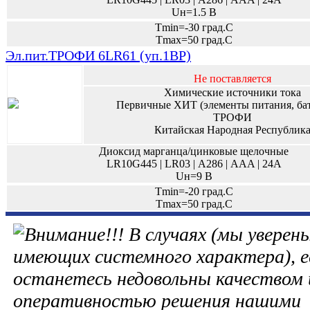
Uн=1.5 В
Tmin=-30 град.С
Tmax=50 град.С
Эл.пит.ТРОФИ 6LR61 (уп.1BP)
Не поставляется
Химические источники тока
Первичные ХИТ (элементы питания, ба
ТРОФИ
Китайская Народная Республик
Диоксид марганца/цинковые щелочные
LR10G445 | LR03 | А286 | AAA | 24A
Uн=9 В
Tmin=-20 град.С
Tmax=50 град.С
В случаях (мы уверены
имеющих системного характера), е
останетесь недовольны качеством 
оперативностью решения нашими