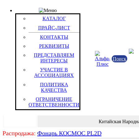
КАТАЛОГ
Группа: Максимум
КАТАЛОГ
Группы / Товары
ПРАЙС-ЛИСТ
Распродажа:
Фонарь КОСМОС 4D-401 (Кемппинг
КОНТАКТЫ
влагозащищенный)
РЕКВИЗИТЫ
ПРЕДСТАВЛЯЕМ
Поиск
Светотехнич
ИНТЕРЕСЫ
УЧАСТИЕ В
АССОЦИАЦИЯХ
Китайская Народн
ПОЛИТИКА
Распродажа:
Фонарь КОСМОС PL2AA
КАЧЕСТВА
ОГРАНИЧЕНИЕ
ОТВЕТСТВЕННОСТИ
Светотехнич
Китайская Народн
Распродажа:
Фонарь КОСМОС PL2D