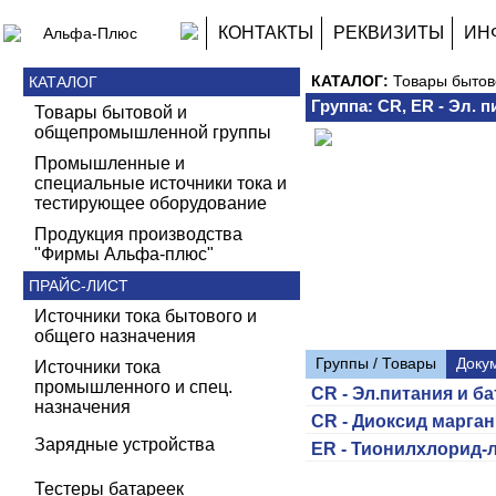
КОНТАКТЫ
РЕКВИЗИТЫ
ИН
КАТАЛОГ:
Товары быто
КАТАЛОГ
Группа: CR, ER - Эл. 
Товары бытовой и
общепромышленной группы
Промышленные и
специальные источники тока и
тестирующее оборудование
Продукция производства
"Фирмы Альфа-плюс"
ПРАЙС-ЛИСТ
Источники тока бытового и
общего назначения
Группы / Товары
Доку
Источники тока
промышленного и спец.
CR - Эл.питания и 
назначения
CR - Диоксид марга
Зарядные устройства
ER - Тионилхлорид-л
Тестеры батареек