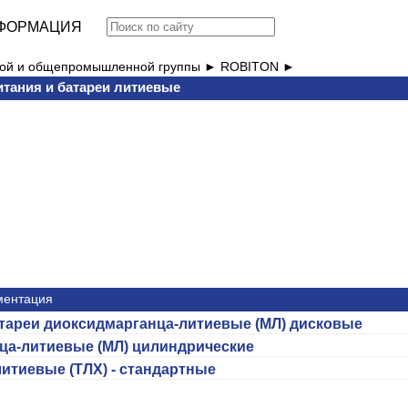
ФОРМАЦИЯ
вой и общепромышленной группы ►
ROBITON ►
питания и батареи литиевые
ментация
батареи диоксидмарганца-литиевые (МЛ) дисковые
нца-литиевые (МЛ) цилиндрические
итиевые (ТЛХ) - стандартные