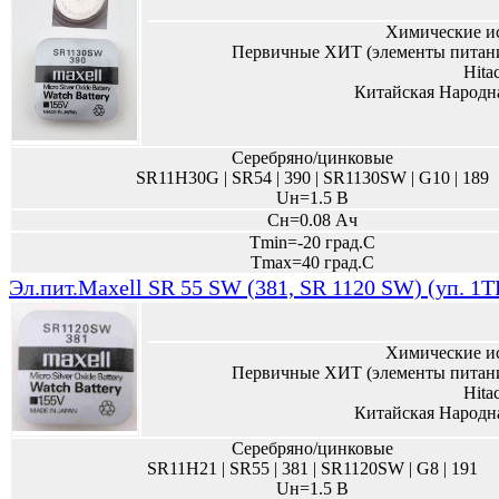
Химические и
Первичные ХИТ (элементы питани
Hita
Китайская Народн
Серебряно/цинковые
SR11H30G | SR54 | 390 | SR1130SW | G10 | 189
Uн=1.5 В
Сн=0.08 Ач
Tmin=-20 град.С
Tmax=40 град.С
Эл.пит.Maxell SR 55 SW (381, SR 1120 SW) (уп. 1T
Химические и
Первичные ХИТ (элементы питани
Hita
Китайская Народн
Серебряно/цинковые
SR11H21 | SR55 | 381 | SR1120SW | G8 | 191
Uн=1.5 В