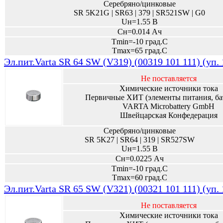
Серебряно/цинковые
SR 5K21G | SR63 | 379 | SR521SW | G0
Uн=1.55 В
Сн=0.014 Ач
Tmin=-10 град.С
Tmax=65 град.С
Эл.пит.Varta SR 64 SW (V319) (00319 101 111) (уп.
Не поставляется
Химические источники тока
Первичные ХИТ (элементы питания, ба
VARTA Microbattery GmbH
Швейцарская Конфедерация
Серебряно/цинковые
SR 5K27 | SR64 | 319 | SR527SW
Uн=1.55 В
Сн=0.0225 Ач
Tmin=-10 град.С
Tmax=60 град.С
Эл.пит.Varta SR 65 SW (V321) (00321 101 111) (уп.
Не поставляется
Химические источники тока