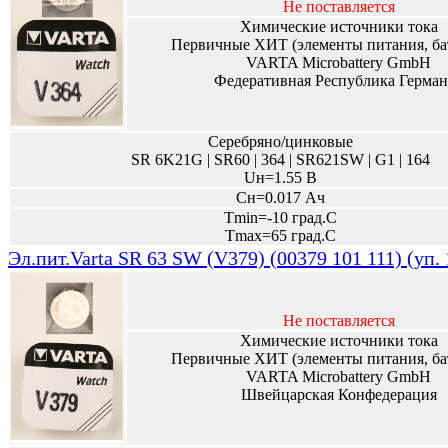
Не поставляется
Химические источники тока
Первичные ХИТ (элементы питания, ба
VARTA Microbattery GmbH
Федеративная Республика Герман
Серебряно/цинковые
SR 6K21G | SR60 | 364 | SR621SW | G1 | 164
Uн=1.55 В
Сн=0.017 Ач
Tmin=-10 град.С
Tmax=65 град.С
Эл.пит.Varta SR 63 SW (V379) (00379 101 111) (уп.
Не поставляется
Химические источники тока
Первичные ХИТ (элементы питания, ба
VARTA Microbattery GmbH
Швейцарская Конфедерация