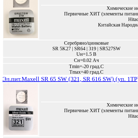
Химические и
Первичные ХИТ (элементы питани
Hita
Китайская Народн
Серебряно/цинковые
SR 5K27 | SR64 | 319 | SR527SW
Uн=1.5 В
Сн=0.02 Ач
Tmin=-20 град.С
Tmax=40 град.С
Эл.пит.Maxell SR 65 SW (321, SR 616 SW) (уп. 1TP
Химические и
Первичные ХИТ (элементы питани
Hita