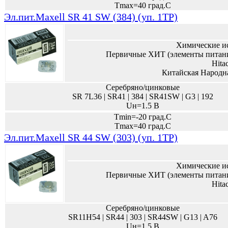
Tmax=40 град.С
Эл.пит.Maxell SR 41 SW (384) (уп. 1TP)
Химические и
Первичные ХИТ (элементы питани
Hita
Китайская Народн
Серебряно/цинковые
SR 7L36 | SR41 | 384 | SR41SW | G3 | 192
Uн=1.5 В
Tmin=-20 град.С
Tmax=40 град.С
Эл.пит.Maxell SR 44 SW (303) (уп. 1TP)
Химические и
Первичные ХИТ (элементы питани
Hita
Серебряно/цинковые
SR11H54 | SR44 | 303 | SR44SW | G13 | A76
Uн=1.5 В