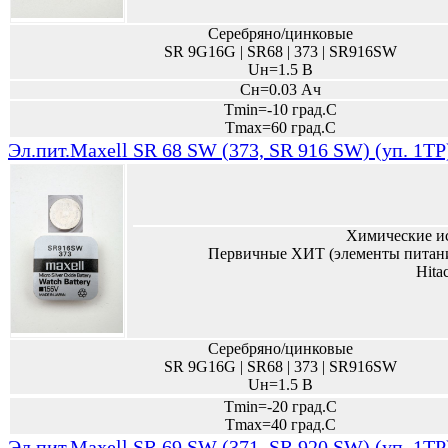
Серебряно/цинковые
SR 9G16G | SR68 | 373 | SR916SW
Uн=1.5 В
Сн=0.03 Ач
Tmin=-10 град.С
Tmax=60 град.С
Эл.пит.Maxell SR 68 SW (373, SR 916 SW) (уп. 1TP
Химические и
Первичные ХИТ (элементы питани
Hita
Серебряно/цинковые
SR 9G16G | SR68 | 373 | SR916SW
Uн=1.5 В
Tmin=-20 град.С
Tmax=40 град.С
Эл.пит.Maxell SR 69 SW (371, SR 920 SW) (уп. 1TP