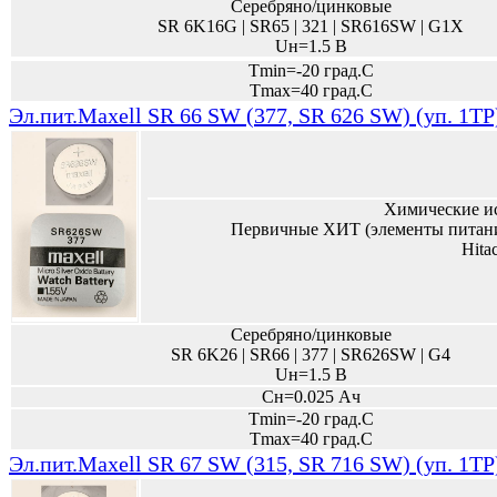
Серебряно/цинковые
SR 6K16G | SR65 | 321 | SR616SW | G1X
Uн=1.5 В
Tmin=-20 град.С
Tmax=40 град.С
Эл.пит.Maxell SR 66 SW (377, SR 626 SW) (уп. 1TP
Химические и
Первичные ХИТ (элементы питани
Hita
Серебряно/цинковые
SR 6K26 | SR66 | 377 | SR626SW | G4
Uн=1.5 В
Сн=0.025 Ач
Tmin=-20 град.С
Tmax=40 град.С
Эл.пит.Maxell SR 67 SW (315, SR 716 SW) (уп. 1TP