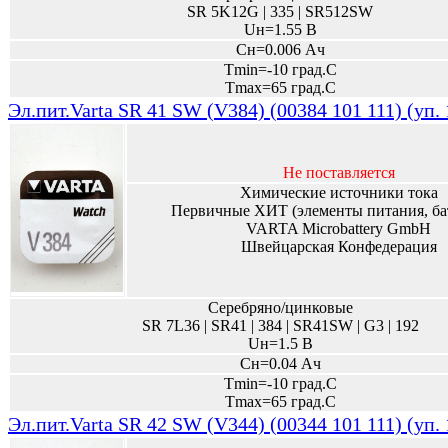
SR 5K12G | 335 | SR512SW
Uн=1.55 В
Сн=0.006 Ач
Tmin=-10 град.С
Tmax=65 град.С
Эл.пит.Varta SR 41 SW (V384) (00384 101 111) (уп.
Не поставляется
Химические источники тока
Первичные ХИТ (элементы питания, ба
VARTA Microbattery GmbH
Швейцарская Конфедерация
Серебряно/цинковые
SR 7L36 | SR41 | 384 | SR41SW | G3 | 192
Uн=1.5 В
Сн=0.04 Ач
Tmin=-10 град.С
Tmax=65 град.С
Эл.пит.Varta SR 42 SW (V344) (00344 101 111) (уп.