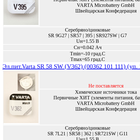
VARTA Microbattery GmbH
Швейцарская Конфедерация
Серебряно/цинковые
SR 9G27 | SR57 | 395 | SR927SW | G7
Uн=1.55 В
Сн=0.042 Ач
Tmin=-10 град.С
Tmax=65 град.С
Эл.пит.Varta SR 58 SW (V362) (00362 101 111) (уп.
Не поставляется
Химические источники тока
Первичные ХИТ (элементы питания, ба
VARTA Microbattery GmbH
Швейцарская Конфедерация
Серебряно/цинковые
SR 7L21 | SR58 | 362 | SR721SW | G11
Uн=1.55 В