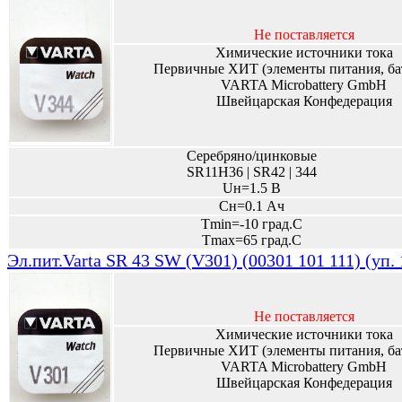
Не поставляется
Химические источники тока
Первичные ХИТ (элементы питания, ба
VARTA Microbattery GmbH
Швейцарская Конфедерация
Серебряно/цинковые
SR11H36 | SR42 | 344
Uн=1.5 В
Сн=0.1 Ач
Tmin=-10 град.С
Tmax=65 град.С
Эл.пит.Varta SR 43 SW (V301) (00301 101 111) (уп.
Не поставляется
Химические источники тока
Первичные ХИТ (элементы питания, ба
VARTA Microbattery GmbH
Швейцарская Конфедерация