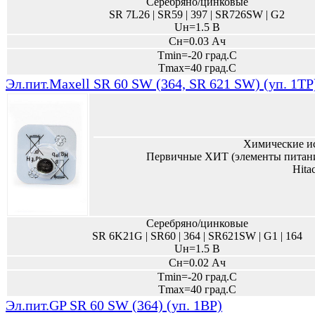
Серебряно/цинковые
SR 7L26 | SR59 | 397 | SR726SW | G2
Uн=1.5 В
Сн=0.03 Ач
Tmin=-20 град.С
Tmax=40 град.С
Эл.пит.Maxell SR 60 SW (364, SR 621 SW) (уп. 1TP
Химические и
Первичные ХИТ (элементы питани
Hita
Серебряно/цинковые
SR 6K21G | SR60 | 364 | SR621SW | G1 | 164
Uн=1.5 В
Сн=0.02 Ач
Tmin=-20 град.С
Tmax=40 град.С
Эл.пит.GP SR 60 SW (364) (уп. 1BP)