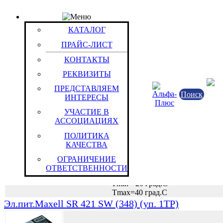
ПРАЙС-ЛИСТ
Группа: Стандартные
КАТАЛОГ
Для часов с обычным энергопотреблением
Группы / Товары
ПРАЙС-ЛИСТ
Эл.пит.Maxell SR 416 SW (337) (уп. 1TP)
КОНТАКТЫ
РЕКВИЗИТЫ
ПРЕДСТАВЛЯЕМ
Поиск
ИНТЕРЕСЫ
Химические и
Первичные ХИТ (элементы питани
УЧАСТИЕ В
Hita
АССОЦИАЦИЯХ
Китайская Народн
ПОЛИТИКА
КАЧЕСТВА
Серебряно/цинковые
ОГРАНИЧЕНИЕ
SR 4K16G | 337 | SR416SW
ОТВЕТСТВЕННОСТИ
Uн=1.5 В
Tmin=-20 град.С
Tmax=40 град.С
Эл.пит.Maxell SR 421 SW (348) (уп. 1TP)