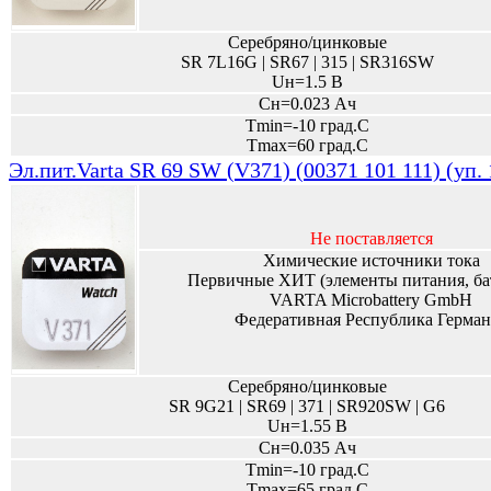
Серебряно/цинковые
SR 7L16G | SR67 | 315 | SR316SW
Uн=1.5 В
Сн=0.023 Ач
Tmin=-10 град.С
Tmax=60 град.С
Эл.пит.Varta SR 69 SW (V371) (00371 101 111) (уп.
Не поставляется
Химические источники тока
Первичные ХИТ (элементы питания, ба
VARTA Microbattery GmbH
Федеративная Республика Герман
Серебряно/цинковые
SR 9G21 | SR69 | 371 | SR920SW | G6
Uн=1.55 В
Сн=0.035 Ач
Tmin=-10 град.С
Tmax=65 град.С