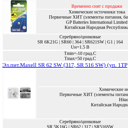
Временно снят с продажи
Химические источники тока
Первичные ХИТ (элементы питания, ба
GP Batteries International Limited
Китайская Народная Республик
Серебряно/цинковые
SR 6K21G | SR60 | 364 | SR621SW | G1 | 164
Uн=1.5 В
Tmin=-10 град.С
Tmax=50 град.С
Эл.пит.Maxell SR 62 SW (317, SR 516 SW) (уп. 1TP
Химические и
Первичные ХИТ (элементы питани
Hita
Китайская Народн
Серебряно/цинковые
SR 5K16G | SR62 | 317 | SR516SW