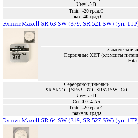
Uн=1.5 В
Tmin=-20 град.С
Tmax=40 град.С
Эл.пит.Maxell SR 63 SW (379, SR 521 SW) (уп. 1TP
Химические и
Первичные ХИТ (элементы питани
Hita
Серебряно/цинковые
SR 5K21G | SR63 | 379 | SR521SW | G0
Uн=1.5 В
Сн=0.014 Ач
Tmin=-20 град.С
Tmax=40 град.С
Эл.пит.Maxell SR 64 SW (319, SR 527 SW) (уп. 1TP