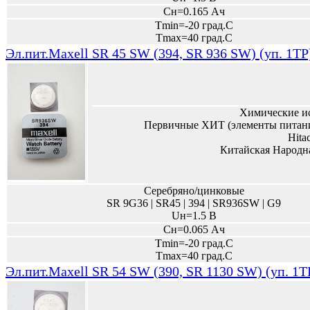
Сн=0.165 Ач
Tmin=-20 град.С
Tmax=40 град.С
Эл.пит.Maxell SR 45 SW (394, SR 936 SW) (уп. 1TP
Химические и
Первичные ХИТ (элементы питани
Hita
Китайская Народн
Серебряно/цинковые
SR 9G36 | SR45 | 394 | SR936SW | G9
Uн=1.5 В
Сн=0.065 Ач
Tmin=-20 град.С
Tmax=40 град.С
Эл.пит.Maxell SR 54 SW (390, SR 1130 SW) (уп. 1T