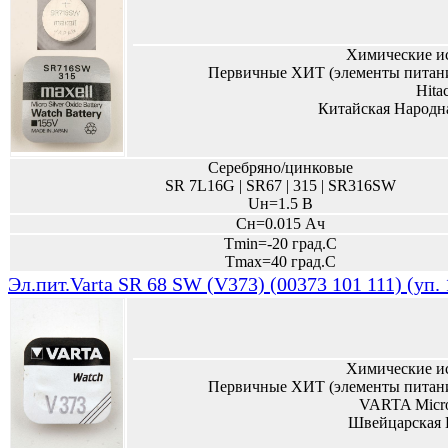
Химические и
Первичные ХИТ (элементы питани
Hita
Китайская Народн
Серебряно/цинковые
SR 7L16G | SR67 | 315 | SR316SW
Uн=1.5 В
Сн=0.015 Ач
Tmin=-20 град.С
Tmax=40 град.С
Эл.пит.Varta SR 68 SW (V373) (00373 101 111) (уп.
Химические и
Первичные ХИТ (элементы питани
VARTA Micro
Швейцарская 