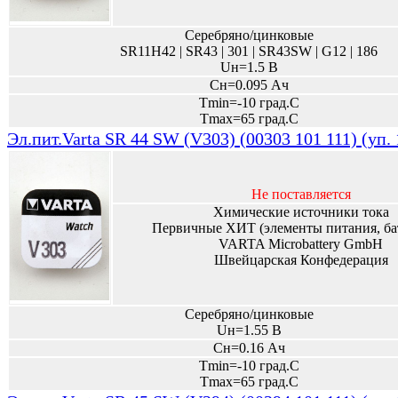
Серебряно/цинковые
SR11H42 | SR43 | 301 | SR43SW | G12 | 186
Uн=1.5 В
Сн=0.095 Ач
Tmin=-10 град.С
Tmax=65 град.С
Эл.пит.Varta SR 44 SW (V303) (00303 101 111) (уп.
Не поставляется
Химические источники тока
Первичные ХИТ (элементы питания, ба
VARTA Microbattery GmbH
Швейцарская Конфедерация
Серебряно/цинковые
Uн=1.55 В
Сн=0.16 Ач
Tmin=-10 град.С
Tmax=65 град.С