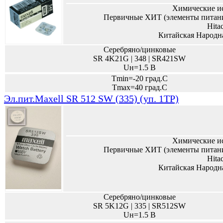
Химические и
Первичные ХИТ (элементы питани
Hita
Китайская Народн
Серебряно/цинковые
SR 4K21G | 348 | SR421SW
Uн=1.5 В
Tmin=-20 град.С
Tmax=40 град.С
Эл.пит.Maxell SR 512 SW (335) (уп. 1TP)
Химические и
Первичные ХИТ (элементы питани
Hita
Китайская Народн
Серебряно/цинковые
SR 5K12G | 335 | SR512SW
Uн=1.5 В