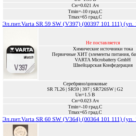
Сн=0.021 Ач
Tmin=-10 град.С
Tmax=65 град.С
Эл.пит.Varta SR 59 SW (V397) (00397 101 111) (уп.
Не поставляется
Химические источники тока
Первичные ХИТ (элементы питания, ба
VARTA Microbattery GmbH
Швейцарская Конфедерация
Серебряно/цинковые
SR 7L26 | SR59 | 397 | SR726SW | G2
Uн=1.5 В
Сн=0.023 Ач
Tmin=-10 град.С
Tmax=65 град.С
Эл.пит.Varta SR 60 SW (V364) (00364 101 111) (уп.