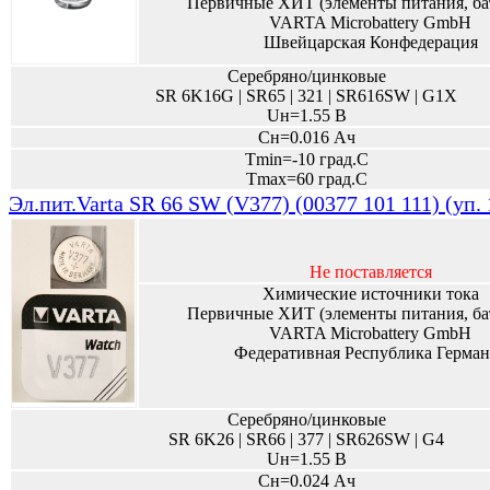
Первичные ХИТ (элементы питания, ба
VARTA Microbattery GmbH
Швейцарская Конфедерация
Серебряно/цинковые
SR 6K16G | SR65 | 321 | SR616SW | G1X
Uн=1.55 В
Сн=0.016 Ач
Tmin=-10 град.С
Tmax=60 град.С
Эл.пит.Varta SR 66 SW (V377) (00377 101 111) (уп.
Не поставляется
Химические источники тока
Первичные ХИТ (элементы питания, ба
VARTA Microbattery GmbH
Федеративная Республика Герман
Серебряно/цинковые
SR 6K26 | SR66 | 377 | SR626SW | G4
Uн=1.55 В
Сн=0.024 Ач