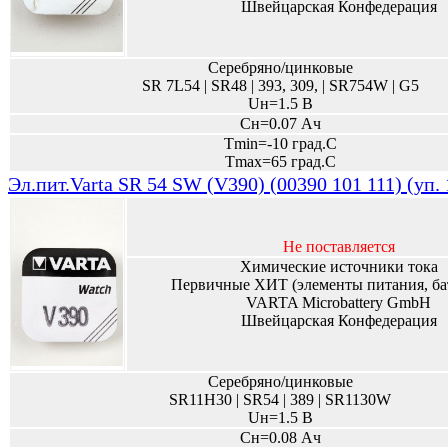
Швейцарская Конфедерация
Серебряно/цинковые
SR 7L54 | SR48 | 393, 309, | SR754W | G5
Uн=1.5 В
Сн=0.07 Ач
Tmin=-10 град.С
Tmax=65 град.С
Эл.пит.Varta SR 54 SW (V390) (00390 101 111) (уп.
Не поставляется
Химические источники тока
Первичные ХИТ (элементы питания, ба
VARTA Microbattery GmbH
Швейцарская Конфедерация
Серебряно/цинковые
SR11H30 | SR54 | 389 | SR1130W
Uн=1.5 В
Сн=0.08 Ач