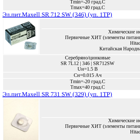
Tmin=-20 град.С
Tmax=40 град.С
Эл.пит.Maxell SR 712 SW (346) (уп. 1TP)
Химические и
Первичные ХИТ (элементы питани
Hita
Китайская Народн
Серебряно/цинковые
SR 7L12 | 346 | SR712SW
Uн=1.5 В
Сн=0.015 Ач
Tmin=-20 град.С
Tmax=40 град.С
Эл.пит.Maxell SR 731 SW (329) (уп. 1TP)
Химические и
Первичные ХИТ (элементы питани
Hita