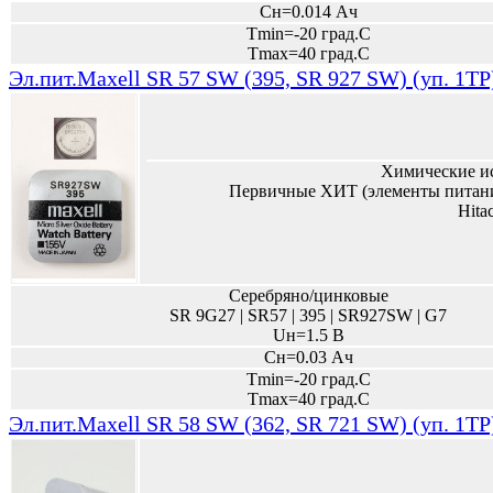
Сн=0.014 Ач
Tmin=-20 град.С
Tmax=40 град.С
Эл.пит.Maxell SR 57 SW (395, SR 927 SW) (уп. 1TP
Химические и
Первичные ХИТ (элементы питани
Hita
Серебряно/цинковые
SR 9G27 | SR57 | 395 | SR927SW | G7
Uн=1.5 В
Сн=0.03 Ач
Tmin=-20 град.С
Tmax=40 град.С
Эл.пит.Maxell SR 58 SW (362, SR 721 SW) (уп. 1TP