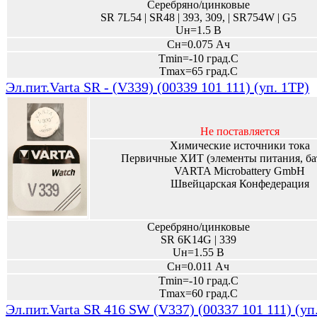
Серебряно/цинковые
SR 7L54 | SR48 | 393, 309, | SR754W | G5
Uн=1.5 В
Сн=0.075 Ач
Tmin=-10 град.С
Tmax=65 град.С
Эл.пит.Varta SR - (V339) (00339 101 111) (уп. 1TP)
Не поставляется
Химические источники тока
Первичные ХИТ (элементы питания, ба
VARTA Microbattery GmbH
Швейцарская Конфедерация
Серебряно/цинковые
SR 6K14G | 339
Uн=1.55 В
Сн=0.011 Ач
Tmin=-10 град.С
Tmax=60 град.С
Эл.пит.Varta SR 416 SW (V337) (00337 101 111) (уп