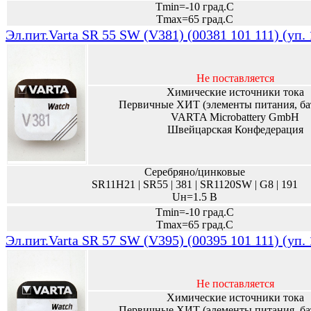
Tmin=-10 град.С
Tmax=65 град.С
Эл.пит.Varta SR 55 SW (V381) (00381 101 111) (уп.
Не поставляется
Химические источники тока
Первичные ХИТ (элементы питания, ба
VARTA Microbattery GmbH
Швейцарская Конфедерация
Серебряно/цинковые
SR11H21 | SR55 | 381 | SR1120SW | G8 | 191
Uн=1.5 В
Tmin=-10 град.С
Tmax=65 град.С
Эл.пит.Varta SR 57 SW (V395) (00395 101 111) (уп.
Не поставляется
Химические источники тока
Первичные ХИТ (элементы питания, ба