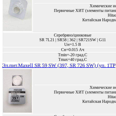
Химические и
Первичные ХИТ (элементы питани
Hita
Китайская Народн
Серебряно/цинковые
SR 7L21 | SR58 | 362 | SR721SW | G11
Uн=1.5 В
Сн=0.015 Ач
Tmin=-20 град.С
Tmax=40 град.С
Эл.пит.Maxell SR 59 SW (397, SR 726 SW) (уп. 1TP
Химические и
Первичные ХИТ (элементы питани
Hita
Китайская Народн