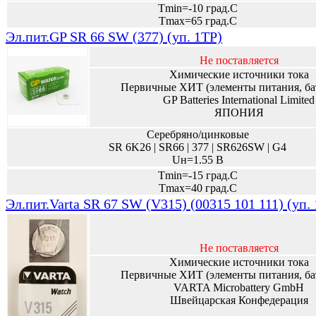
Tmin=-10 град.С
Tmax=65 град.С
Эл.пит.GP SR 66 SW (377) (уп. 1TP)
Не поставляется
Химические источники тока
Первичные ХИТ (элементы питания, ба
GP Batteries International Limited
ЯПОНИЯ
Серебряно/цинковые
SR 6K26 | SR66 | 377 | SR626SW | G4
Uн=1.55 В
Tmin=-15 град.С
Tmax=40 град.С
Эл.пит.Varta SR 67 SW (V315) (00315 101 111) (уп.
Не поставляется
Химические источники тока
Первичные ХИТ (элементы питания, ба
VARTA Microbattery GmbH
Швейцарская Конфедерация