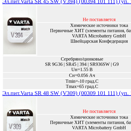
Эл.пит.Varta SR 45 SW (V394) (00394 101 111) (уп.
Не поставляется
Химические источники тока
Первичные ХИТ (элементы питания, ба
VARTA Microbattery GmbH
Швейцарская Конфедерация
Серебряно/цинковые
SR 9G36 | SR45 | 394 | SR936SW | G9
Uн=1.55 В
Сн=0.056 Ач
Tmin=-10 град.С
Tmax=65 град.С
Эл.пит.Varta SR 48 SW (V309) (00309 101 111) (уп.
Не поставляется
Химические источники тока
Первичные ХИТ (элементы питания, ба
VARTA Microbattery GmbH