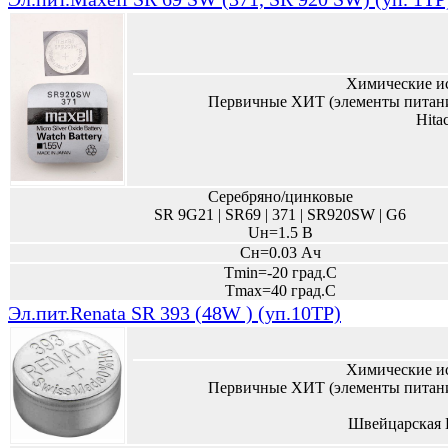
Химические и
Первичные ХИТ (элементы питани
Hita
Серебряно/цинковые
SR 9G21 | SR69 | 371 | SR920SW | G6
Uн=1.5 В
Сн=0.03 Ач
Tmin=-20 град.С
Tmax=40 град.С
Эл.пит.Renata SR 393 (48W ) (уп.10TP)
Химические и
Первичные ХИТ (элементы питани
Швейцарская 