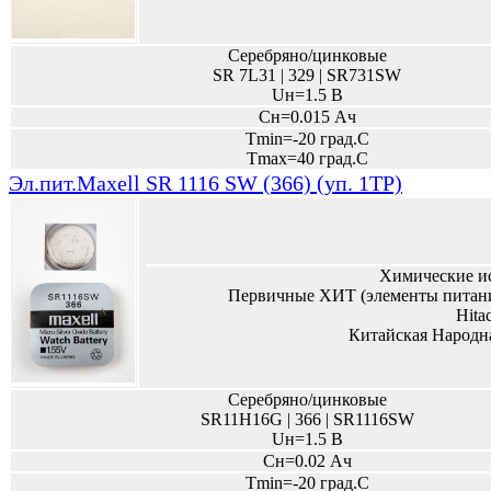
Серебряно/цинковые
SR 7L31 | 329 | SR731SW
Uн=1.5 В
Сн=0.015 Ач
Tmin=-20 град.С
Tmax=40 град.С
Эл.пит.Maxell SR 1116 SW (366) (уп. 1TP)
Химические и
Первичные ХИТ (элементы питани
Hita
Китайская Народн
Серебряно/цинковые
SR11H16G | 366 | SR1116SW
Uн=1.5 В
Сн=0.02 Ач
Tmin=-20 град.С