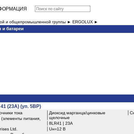
ФОРМАЦИЯ
вой и общепромышленной группы ►
ERGOLUX ►
 и батареи
41 (23A) (уп. 5BP)
очники тока
Диоксид марганца/цинковые
С
щелочные
(элементы питания,
8LR41 | 23A
ises Ltd.
Uн=12 В