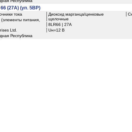
дная Республика
66 (27А) (уп. 5BP)
очники тока
Диоксид марганца/цинковые
С
щелочные
(элементы питания,
8LR66 | 27A
ises Ltd.
Uн=12 В
дная Республика