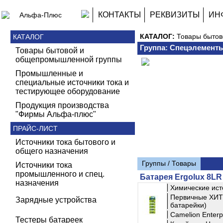
КОНТАКТЫ
РЕКВИЗИТЫ
ИН
КАТАЛОГ:
Товары быто
КАТАЛОГ
Группа: Спецэлементы
Товары бытовой и
общепромышленной группы
Промышленные и
специальные источники тока и
тестирующее оборудование
Продукция производства
"Фирмы Альфа-плюс"
ПРАЙС-ЛИСТ
Источники тока бытового и
общего назначения
Группы / Товары
Источники тока
промышленного и спец.
Батарея Ergolux 8LR 
назначения
Химические ист
Первичные ХИТ 
Зарядные устройства
батарейки)
Camelion Enterpr
Тестеры батареек