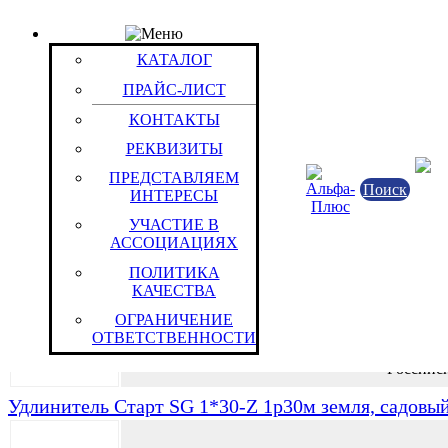
ПРАЙС-ЛИСТ
Группа: Садовые
КАТАЛОГ
Группы / Товары
ПРАЙС-ЛИСТ
Удлинитель Старт SG 1*25-Z 1р25м земля, садовы
КОНТАКТЫ
РЕКВИЗИТЫ
Электротехнич
ПРЕДСТАВЛЯЕМ
Поиск
ИНТЕРЕСЫ
Китайская Народн
УЧАСТИЕ В
АССОЦИАЦИЯХ
Удлинитель Старт SG 1*30 1р30м земля, садовый
ПОЛИТИКА
КАЧЕСТВА
Электротехнич
ОГРАНИЧЕНИЕ
ОТВЕТСТВЕННОСТИ
Российс
Удлинитель Старт SG 1*30-Z 1р30м земля, садовы