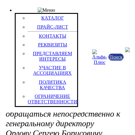
ПРАЙС-ЛИСТ
Группа: С изменяемым напряжением выхода
КАТАЛОГ
Группы / Товары
ПРАЙС-ЛИСТ
Robiton
КОНТАКТЫ
Vanson
РЕКВИЗИТЫ
ПРЕДСТАВЛЯЕМ
В случаях (мы уверены
Поиск
ИНТЕРЕСЫ
имеющих системного характера), е
УЧАСТИЕ В
останетесь недовольны качеством 
АССОЦИАЦИЯХ
ПОЛИТИКА
оперативностью решения нашими
КАЧЕСТВА
сотрудниками стоящих перед Вами 
ОГРАНИЧЕНИЕ
ОТВЕТСТВЕННОСТИ
поставленных Вами вопросов, прос
обращаться непосредственно к
генеральному директору
Орлову Сергею Борисовичу