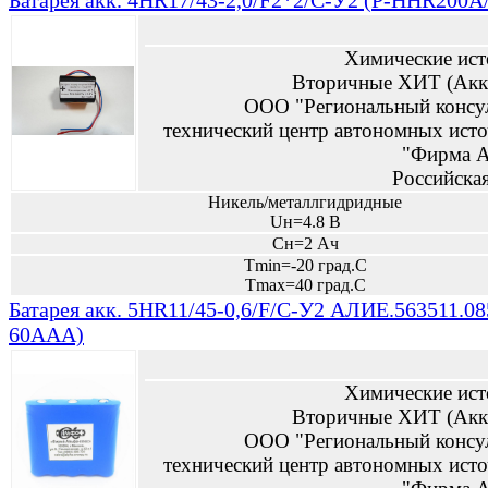
Батарея акк. 4HR17/43-2,0/F2*2/C-У2 (P-HHR200A
Химические ист
Вторичные ХИТ (Акк
ООО "Региональный консу
технический центр автономных исто
"Фирма А
Российска
Никель/металлгидридные
Uн=4.8 В
Сн=2 Ач
Tmin=-20 град.С
Tmax=40 град.С
Батарея акк. 5HR11/45-0,6/F/C-У2 АЛИЕ.563511.08
60AAA)
Химические ист
Вторичные ХИТ (Акк
ООО "Региональный консу
технический центр автономных исто