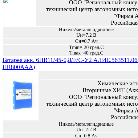
ООО "Региональный консу
технический центр автономных исто
"Фирма А
Российска
Никель/металлгидридные
Uн=7.2 В
Сн=0.7 Ач
Tmin=-20 град.С
Tmax=40 град.С
Батарея акк. 6HR11/45-0,8/F/C-У2 АЛИЕ.563511.0
HR800AAA)
Химические ист
Вторичные ХИТ (Акк
ООО "Региональный консу
технический центр автономных исто
"Фирма А
Российска
Никель/металлгидридные
Uн=7.2 В
Сн=0.8 Ач