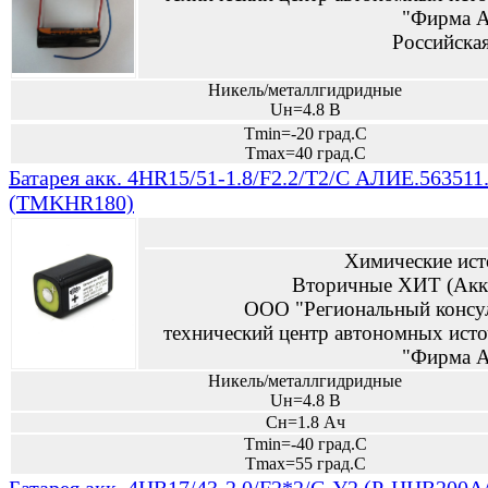
"Фирма А
Российска
Никель/металлгидридные
Uн=4.8 В
Tmin=-20 град.С
Tmax=40 град.С
Батарея акк. 4HR15/51-1.8/F2.2/T2/C АЛИЕ.563511
(TMKHR180)
Химические ист
Вторичные ХИТ (Акк
ООО "Региональный консу
технический центр автономных исто
"Фирма А
Никель/металлгидридные
Uн=4.8 В
Сн=1.8 Ач
Tmin=-40 град.С
Tmax=55 град.С