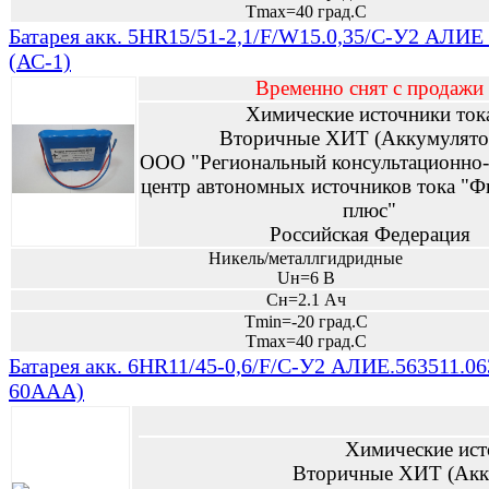
Tmax=40 град.С
Батарея акк. 5HR15/51-2,1/F/W15.0,35/C-У2 АЛИЕ
(АС-1)
Временно снят с продажи
Химические источники ток
Вторичные ХИТ (Аккумулято
ООО "Региональный консультационно-
центр автономных источников тока "Ф
плюс"
Российская Федерация
Никель/металлгидридные
Uн=6 В
Сн=2.1 Ач
Tmin=-20 град.С
Tmax=40 град.С
Батарея акк. 6HR11/45-0,6/F/C-У2 АЛИЕ.563511.06
60AAA)
Химические ист
Вторичные ХИТ (Акк