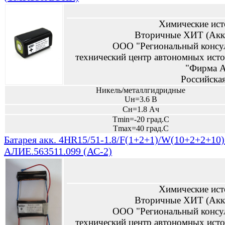
Химические ист
Вторичные ХИТ (Акк
ООО "Региональный консу
технический центр автономных исто
"Фирма А
Российска
Никель/металлгидридные
Uн=3.6 В
Сн=1.8 Ач
Tmin=-20 град.С
Tmax=40 град.С
Батарея акк. 4HR15/51-1.8/F(1+2+1)/W(10+2+2+10)
АЛИЕ.563511.099 (АС-2)
Химические ист
Вторичные ХИТ (Акк
ООО "Региональный консу
технический центр автономных исто