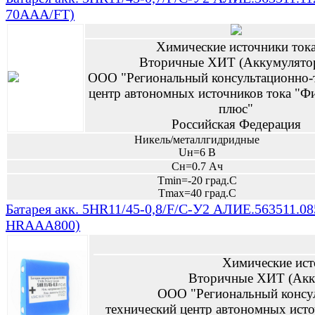
70AAA/FT)
Химические источники ток
Вторичные ХИТ (Аккумулято
ООО "Региональный консультационно-
центр автономных источников тока "Ф
плюс"
Российская Федерация
Никель/металлгидридные
Uн=6 В
Сн=0.7 Ач
Tmin=-20 град.С
Tmax=40 град.С
Батарея акк. 5HR11/45-0,8/F/C-У2 АЛИЕ.563511.0
HRAAA800)
Химические ист
Вторичные ХИТ (Акк
ООО "Региональный консу
технический центр автономных исто