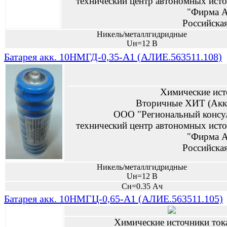
технический центр автономных исто
"Фирма А
Российска
Никель/металлгидридные
Uн=12 В
Батарея акк. 10НМГД-0,35-А1 (АЛИЕ.563511.108)
Химические ист
Вторичные ХИТ (Акк
ООО "Региональный консу
технический центр автономных исто
"Фирма А
Российска
Никель/металлгидридные
Uн=12 В
Сн=0.35 Ач
Батарея акк. 10НМГЦ-0,65-А1 (АЛИЕ.563511.105)
Химические источники ток