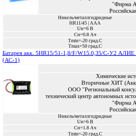
"Фирма А
Российска
Никель/металлгидридные
HR11/45 | AAA
Uн=6 В
Сн=0.8 Ач
Tmin=-20 град.С
Tmax=50 град.С
Батарея акк. 5HR15/51-1,8/F/W15.0,35/C-У2 АЛИЕ
(АС-1)
Химические ист
Вторичные ХИТ (Акк
ООО "Региональный консу
технический центр автономных исто
"Фирма А
Российска
Никель/металлгидридные
Uн=6 В
Сн=1.8 Ач
Tmin=-20 град.С