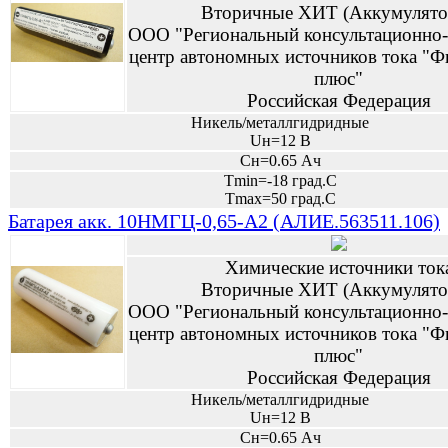
Вторичные ХИТ (Аккумулято
ООО "Региональный консультационно-
центр автономных источников тока "Ф
плюс"
Российская Федерация
Никель/металлгидридные
Uн=12 В
Сн=0.65 Ач
Tmin=-18 град.С
Tmax=50 град.С
Батарея акк. 10НМГЦ-0,65-А2 (АЛИЕ.563511.106)
Химические источники ток
Вторичные ХИТ (Аккумулято
ООО "Региональный консультационно-
центр автономных источников тока "Ф
плюс"
Российская Федерация
Никель/металлгидридные
Uн=12 В
Сн=0.65 Ач