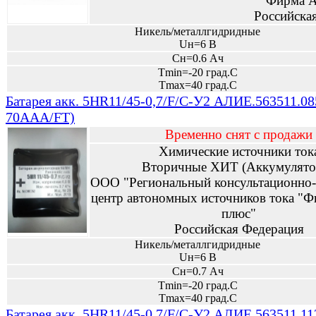
"Фирма А
Российска
Никель/металлгидридные
Uн=6 В
Сн=0.6 Ач
Tmin=-20 град.С
Tmax=40 град.С
Батарея акк. 5HR11/45-0,7/F/C-У2 АЛИЕ.563511.08
70AAA/FT)
Временно снят с продажи
Химические источники ток
Вторичные ХИТ (Аккумулято
ООО "Региональный консультационно-
центр автономных источников тока "Ф
плюс"
Российская Федерация
Никель/металлгидридные
Uн=6 В
Сн=0.7 Ач
Tmin=-20 град.С
Tmax=40 град.С
Батарея акк. 5HR11/45-0,7/F/C-У2 АЛИЕ.563511.11