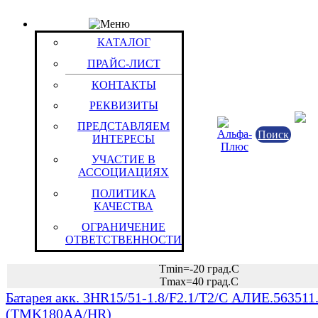
КАТАЛОГ
Группа: Серийные
КАТАЛОГ
Группы / Товары
ПРАЙС-ЛИСТ
Батарея акк. 3HR11/45-0,8/F/W15.0,35/C-У2 АЛИЕ.
КОНТАКТЫ
(АС-3)
РЕКВИЗИТЫ
ПРЕДСТАВЛЯЕМ
Химические ист
Поиск
ИНТЕРЕСЫ
Вторичные ХИТ (Акк
УЧАСТИЕ В
ООО "Региональный консу
АССОЦИАЦИЯХ
технический центр автономных исто
ПОЛИТИКА
"Фирма А
КАЧЕСТВА
Российска
ОГРАНИЧЕНИЕ
Никель/металлгидридные
ОТВЕТСТВЕННОСТИ
Uн=3.6 В
Сн=0.7 Ач
Tmin=-20 град.С
Tmax=40 град.С
Батарея акк. 3HR15/51-1.8/F2.1/T2/C АЛИЕ.563511
(TMK180AА/HR)