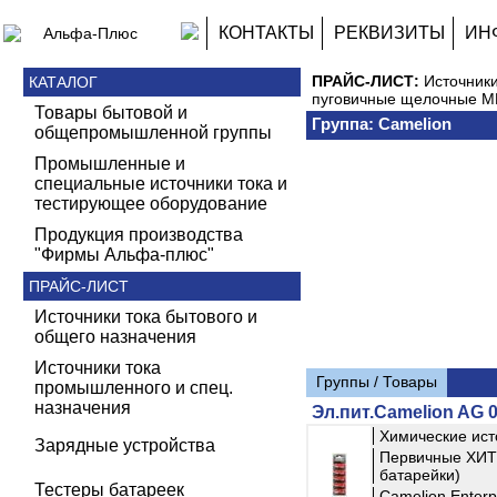
КОНТАКТЫ
РЕКВИЗИТЫ
ИН
ПРАЙС-ЛИСТ:
Источник
КАТАЛОГ
пуговичные щелочные 
Товары бытовой и
Группа: Camelion
общепромышленной группы
Промышленные и
специальные источники тока и
тестирующее оборудование
Продукция производства
"Фирмы Альфа-плюс"
ПРАЙС-ЛИСТ
Источники тока бытового и
общего назначения
Источники тока
Группы / Товары
промышленного и спец.
назначения
Эл.пит.Camelion AG 0
Химические ист
Зарядные устройства
Первичные ХИТ 
батарейки)
Тестеры батареек
Camelion Enterpr