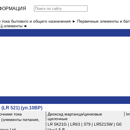
ФОРМАЦИЯ
и тока бытового и общего назначения ►
Первичные элементы и ба
МЦ-элементы ►
 (LR 521) (уп.10BP)
очники тока
Диоксид марганца/цинковые
I
щелочные
(элементы питания,
LR 5K21G | LR63 | 379 | LR521SW | G0
ises Ltd.
Uн=1.5 В