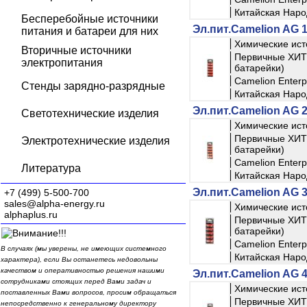
Китайская Наро
Бесперебойные источники
Эл.пит.Camelion AG 1
питания и батареи для них
Химические ист
Вторичные источники
Первичные ХИТ 
электропитания
батарейки)
Camelion Enterpr
Стенды зарядно-разрядные
Китайская Наро
Эл.пит.Camelion AG 2
Светотехнические изделия
Химические ист
Первичные ХИТ 
Электротехнические изделия
батарейки)
Camelion Enterpr
Литература
Китайская Наро
Эл.пит.Camelion AG 3
+7 (499) 5-500-700
sales@alpha-energy.ru
Химические ист
alphaplus.ru
Первичные ХИТ 
батарейки)
Camelion Enterpr
В случаях (мы уверены, не имеющих системного
Китайская Наро
характера), если Вы останетесь недовольны
качеством и оперативностью решения нашими
Эл.пит.Camelion AG 4
сотрудниками стоящих перед Вами задач и
Химические ист
поставленных Вами вопросов, просим обращаться
Первичные ХИТ 
непосредственно к генеральному директору