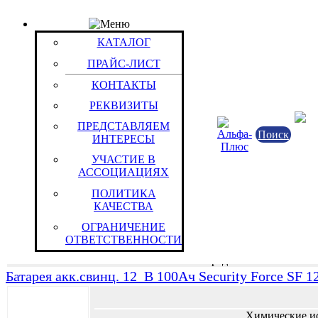
ПРАЙС-ЛИСТ
Группа: Security Force
КАТАЛОГ
Группы / Товары
ПРАЙС-ЛИСТ
Батарея акк.свинц. 12_В 120Ач Security Force SF 1
КОНТАКТЫ
РЕКВИЗИТЫ
Химические и
ПРЕДСТАВЛЯЕМ
Вторичные ХИТ (А
Поиск
ИНТЕРЕСЫ
Китайская Народн
УЧАСТИЕ В
АССОЦИАЦИЯХ
Свинцово/кислотные герм. общ. назначения
ПОЛИТИКА
12В 410х175х225(225)
КАЧЕСТВА
Uн=12 В
Сн=120 Ач
ОГРАНИЧЕНИЕ
ВыводыFemale M8
ОТВЕТСТВЕННОСТИ
Tmin=-15 град.С
Tmax=50 град.С
Батарея акк.свинц. 12_В 100Ач Security Force SF 1
Химические и