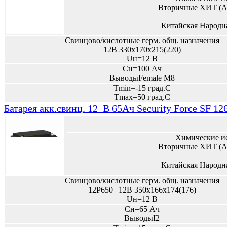
Вторичные ХИТ (А
Китайская Народн
Свинцово/кислотные герм. общ. назначения
12В 330х170х215(220)
Uн=12 В
Сн=100 Ач
ВыводыFemale M8
Tmin=-15 град.С
Tmax=50 град.С
Батарея акк.свинц. 12_В 65Ач Security Force SF 12
Химические и
Вторичные ХИТ (А
Китайская Народн
Свинцово/кислотные герм. общ. назначения
12P650 | 12В 350х166х174(176)
Uн=12 В
Сн=65 Ач
ВыводыI2