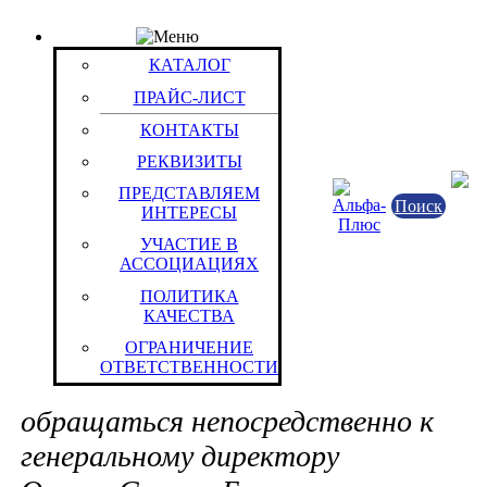
ПРАЙС-ЛИСТ
Группа: Nokia
КАТАЛОГ
Группы / Товары
ПРАЙС-ЛИСТ
720, R 72
КОНТАКТЫ
H-80, 81, 85
РЕКВИЗИТЫ
Tetra
ПРЕДСТАВЛЯЕМ
В случаях (мы уверены
Поиск
ИНТЕРЕСЫ
имеющих системного характера), е
УЧАСТИЕ В
АССОЦИАЦИЯХ
останетесь недовольны качеством 
ПОЛИТИКА
оперативностью решения нашими
КАЧЕСТВА
сотрудниками стоящих перед Вами 
ОГРАНИЧЕНИЕ
ОТВЕТСТВЕННОСТИ
поставленных Вами вопросов, прос
обращаться непосредственно к
генеральному директору