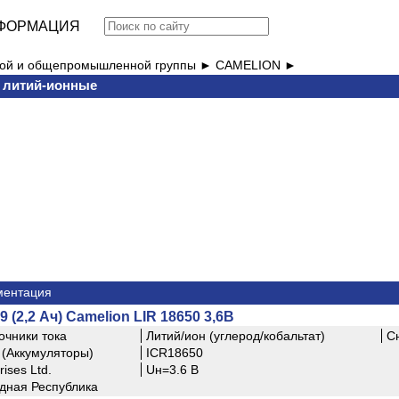
ФОРМАЦИЯ
вой и общепромышленной группы ►
CAMELION ►
и литий-ионные
ментация
 (2,2 Ач) Camelion LIR 18650 3,6В
очники тока
Литий/ион (углерод/кобальтат)
С
(Аккумуляторы)
ICR18650
ises Ltd.
Uн=3.6 В
дная Республика