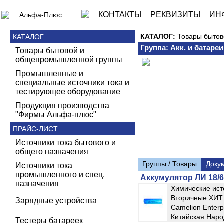
КОНТАКТЫ
РЕКВИЗИТЫ
ИН
КАТАЛОГ:
Товары быто
КАТАЛОГ
Группа: Акк. и батаре
Товары бытовой и
общепромышленной группы
Промышленные и
специальные источники тока и
тестирующее оборудование
Продукция производства
"Фирмы Альфа-плюс"
ПРАЙС-ЛИСТ
Источники тока бытового и
общего назначения
Группы / Товары
Доку
Источники тока
промышленного и спец.
Аккумулятор ЛИ 18/69
назначения
Химические ист
Вторичные ХИТ 
Зарядные устройства
Camelion Enterpr
Китайская Наро
Тестеры батареек