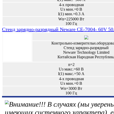
4-х проводная
Uз мин.=0 В
I(1) мин.=0.3 А
Wn=225000 Вт
100 Гц
Стенд зарядно-разрядный Neware CE-7004- 60V 5
Контрольно-измерительн.оборудов
Стенд зарядно-разрядный
Neware Technology Limited
Китайская Народная Республик
n=2
Uз макс.=60 В
I(1) макс.=50 А
4-х проводная
Uз мин.=0 В
Wn=3000 Вт
100 Гц
В случаях (мы уверены
имеющих системного характера), е