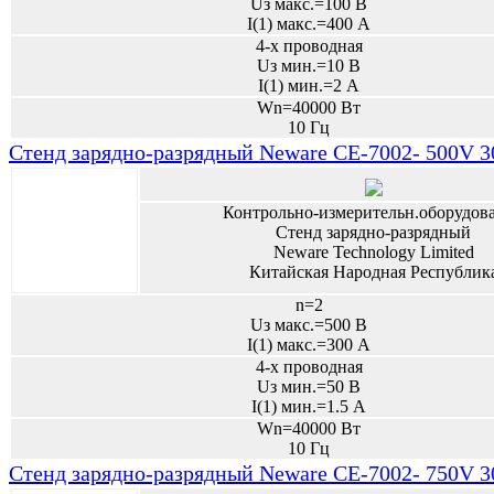
Uз макс.=100 В
I(1) макс.=400 А
4-х проводная
Uз мин.=10 В
I(1) мин.=2 А
Wn=40000 Вт
10 Гц
Стенд зарядно-разрядный Neware CE-7002- 500V 
Контрольно-измерительн.оборудов
Стенд зарядно-разрядный
Neware Technology Limited
Китайская Народная Республик
n=2
Uз макс.=500 В
I(1) макс.=300 А
4-х проводная
Uз мин.=50 В
I(1) мин.=1.5 А
Wn=40000 Вт
10 Гц
Стенд зарядно-разрядный Neware CE-7002- 750V 