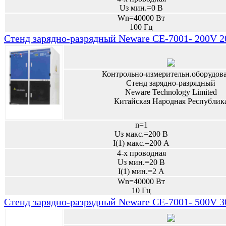
Uз мин.=0 В
Wn=40000 Вт
100 Гц
Стенд зарядно-разрядный Neware CE-7001- 200V 
Контрольно-измерительн.оборудов
Стенд зарядно-разрядный
Neware Technology Limited
Китайская Народная Республик
n=1
Uз макс.=200 В
I(1) макс.=200 А
4-х проводная
Uз мин.=20 В
I(1) мин.=2 А
Wn=40000 Вт
10 Гц
Стенд зарядно-разрядный Neware CE-7001- 500V 