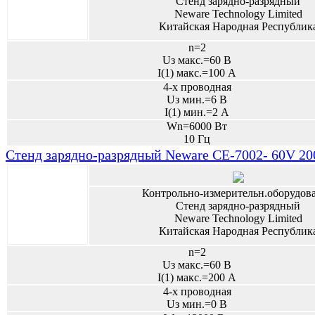
Стенд зарядно-разрядный
Neware Technology Limited
Китайская Народная Республик
n=2
Uз макс.=60 В
I(1) макс.=100 А
4-х проводная
Uз мин.=6 В
I(1) мин.=2 А
Wn=6000 Вт
10 Гц
Стенд зарядно-разрядный Neware CE-7002- 60V 2
Контрольно-измерительн.оборудов
Стенд зарядно-разрядный
Neware Technology Limited
Китайская Народная Республик
n=2
Uз макс.=60 В
I(1) макс.=200 А
4-х проводная
Uз мин.=0 В