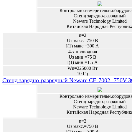
Контрольно-измерительн.оборудов
Стенд зарядно-разрядный
Neware Technology Limited
Китайская Народная Республик
n=2
Uз макс.=750 В
I(1) макс.=300 А
4-х проводная
Uз мин.=75 В
I(1) мин.=1.5 А
Wn=225000 Вт
10 Гц
Стенд зарядно-разрядный Neware CE-7002- 750V
Контрольно-измерительн.оборудов
Стенд зарядно-разрядный
Neware Technology Limited
Китайская Народная Республик
n=2
Uз макс.=750 В
I(1) макс.=300 А