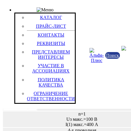
КАТАЛОГ
Группа: Серия 7000. Рекуперация,Импульсные ре
КАТАЛОГ
большой мощности, симулирования режимов дви
ПРАЙС-ЛИСТ
Группы / Товары
КОНТАКТЫ
Стенд зарядно-разрядный Neware CE-7001- 100V
РЕКВИЗИТЫ
ПРЕДСТАВЛЯЕМ
Поиск
ИНТЕРЕСЫ
УЧАСТИЕ В
АССОЦИАЦИЯХ
Контрольно-измерительн.оборудов
Стенд зарядно-разрядный
ПОЛИТИКА
Neware Technology Limited
КАЧЕСТВА
Китайская Народная Республик
ОГРАНИЧЕНИЕ
ОТВЕТСТВЕННОСТИ
n=1
Uз макс.=100 В
I(1) макс.=400 А
4-х проводная