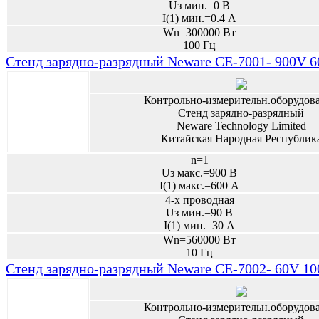
Uз мин.=0 В
I(1) мин.=0.4 А
Wn=300000 Вт
100 Гц
Стенд зарядно-разрядный Neware CE-7001- 900V 
Контрольно-измерительн.оборудов
Стенд зарядно-разрядный
Neware Technology Limited
Китайская Народная Республик
n=1
Uз макс.=900 В
I(1) макс.=600 А
4-х проводная
Uз мин.=90 В
I(1) мин.=30 А
Wn=560000 Вт
10 Гц
Стенд зарядно-разрядный Neware CE-7002- 60V 1
Контрольно-измерительн.оборудов