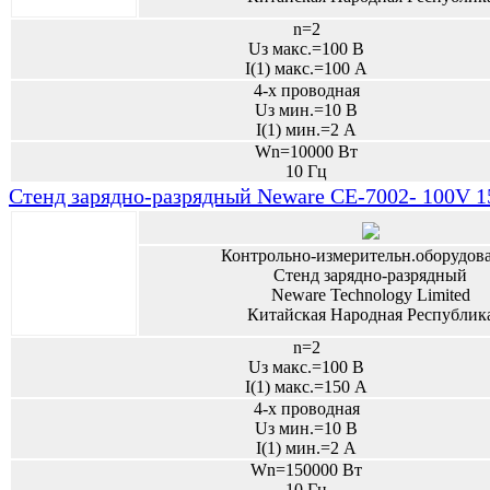
n=2
Uз макс.=100 В
I(1) макс.=100 А
4-х проводная
Uз мин.=10 В
I(1) мин.=2 А
Wn=10000 Вт
10 Гц
Стенд зарядно-разрядный Neware CE-7002- 100V 
Контрольно-измерительн.оборудов
Стенд зарядно-разрядный
Neware Technology Limited
Китайская Народная Республик
n=2
Uз макс.=100 В
I(1) макс.=150 А
4-х проводная
Uз мин.=10 В
I(1) мин.=2 А
Wn=150000 Вт
10 Гц