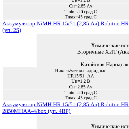
Uн=1.2 В
Сн=2.85 Ач
Tmin=-20 град.С
Tmax=45 град.С
Аккумулятор NiMH HR 15/51 (2,85 Ач) Robiton 
(уп. 2S)
Химические ист
Вторичные ХИТ (Акк
Китайская Народная
Никель/металлгидридные
HR15/51 | AA
Uн=1.2 В
Сн=2.85 Ач
Tmin=-20 град.С
Tmax=45 град.С
Аккумулятор NiMH HR 15/51 (2,85 Ач) Robiton HR
2850MHAA-4/box (уп. 4BP)
Химические ист