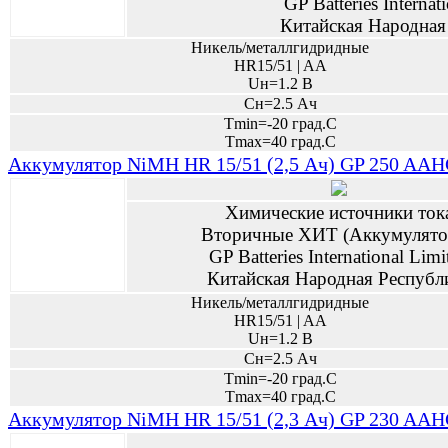
GP Batteries Internat
Китайская Народная
Никель/металлгидридные
HR15/51 | AA
Uн=1.2 В
Сн=2.5 Ач
Tmin=-20 град.С
Tmax=40 град.С
Аккумулятор NiMH HR 15/51 (2,5 Ач) GP 250 AAHC
Химические источники ток
Вторичные ХИТ (Аккумулято
GP Batteries International Limi
Китайская Народная Республ
Никель/металлгидридные
HR15/51 | AA
Uн=1.2 В
Сн=2.5 Ач
Tmin=-20 град.С
Tmax=40 град.С
Аккумулятор NiMH HR 15/51 (2,3 Ач) GP 230 AAHC