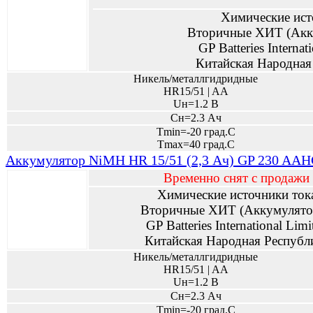
Химические ист
Вторичные ХИТ (Акк
GP Batteries Internat
Китайская Народная
Никель/металлгидридные
HR15/51 | AA
Uн=1.2 В
Сн=2.3 Ач
Tmin=-20 град.С
Tmax=40 град.С
Аккумулятор NiMH HR 15/51 (2,3 Ач) GP 230 AAHC
Временно снят с продажи
Химические источники ток
Вторичные ХИТ (Аккумулято
GP Batteries International Limi
Китайская Народная Республ
Никель/металлгидридные
HR15/51 | AA
Uн=1.2 В
Сн=2.3 Ач
Tmin=-20 град.С