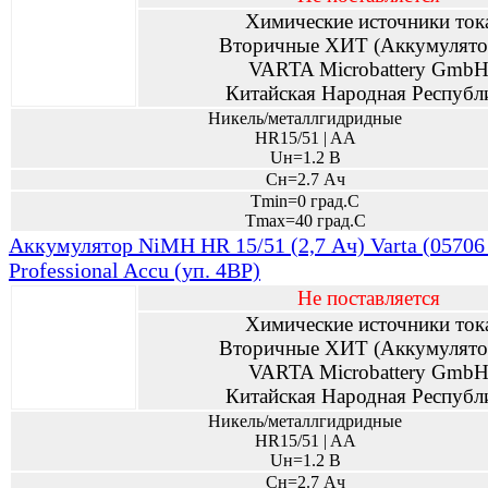
Химические источники ток
Вторичные ХИТ (Аккумулято
VARTA Microbattery Gmb
Китайская Народная Республ
Никель/металлгидридные
HR15/51 | AA
Uн=1.2 В
Сн=2.7 Ач
Tmin=0 град.С
Tmax=40 град.С
Аккумулятор NiMH HR 15/51 (2,7 Ач) Varta (05706
Professional Accu (уп. 4BP)
Не поставляется
Химические источники ток
Вторичные ХИТ (Аккумулято
VARTA Microbattery Gmb
Китайская Народная Республ
Никель/металлгидридные
HR15/51 | AA
Uн=1.2 В
Сн=2.7 Ач