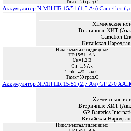
Tmax=50 град.С
Аккумулятор NiMH HR 15/51 (1,5 Ач) Сamelion (уп
Химические ист
Вторичные ХИТ (Акк
Camelion Ent
Китайская Народная
Никель/металлгидридные
HR15/51 | AA
Uн=1.2 В
Сн=1.5 Ач
Tmin=-20 град.С
Tmax=50 град.С
Аккумулятор NiMH HR 15/51 (2,7 Ач) GP 270 AAHC
Химические ист
Вторичные ХИТ (Акк
GP Batteries Internat
Китайская Народная
Никель/металлгидридные
HR15/51 | AA