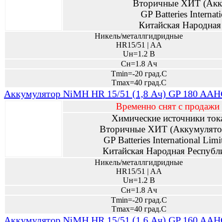
Вторичные ХИТ (Акк
GP Batteries Internat
Китайская Народная
Никель/металлгидридные
HR15/51 | AA
Uн=1.2 В
Сн=1.8 Ач
Tmin=-20 град.С
Tmax=40 град.С
Аккумулятор NiMH HR 15/51 (1,8 Ач) GP 180 AAHC
Временно снят с продажи
Химические источники ток
Вторичные ХИТ (Аккумулято
GP Batteries International Limi
Китайская Народная Республ
Никель/металлгидридные
HR15/51 | AA
Uн=1.2 В
Сн=1.8 Ач
Tmin=-20 град.С
Tmax=40 град.С
Аккумулятор NiMH HR 15/51 (1,6 Ач) GP 160 AAHC