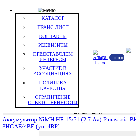
ПРАЙС-ЛИСТ
Группа: HR15/51 (AA,HR6)
КАТАЛОГ
Группы / Товары
ПРАЙС-ЛИСТ
Аккумулятор NiMH HR 15/51 (2,7 Ач) Panasonic B
КОНТАКТЫ
3HGAE/2BE (уп. 2BP)
РЕКВИЗИТЫ
ПРЕДСТАВЛЯЕМ
Химические ист
Поиск
ИНТЕРЕСЫ
Вторичные ХИТ (Акк
УЧАСТИЕ В
Panasonic
АССОЦИАЦИЯХ
Китайская Народная
ПОЛИТИКА
Никель/металлгидридные
КАЧЕСТВА
HR15/51 | AA
Uн=1.2 В
ОГРАНИЧЕНИЕ
Сн=2.7 Ач
ОТВЕТСТВЕННОСТИ
Tmin=-20 град.С
Tmax=40 град.С
Аккумулятор NiMH HR 15/51 (2,7 Ач) Panasonic B
3HGAE/4BE (уп. 4BP)