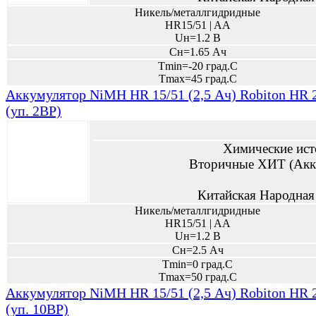
Никель/металлгидридные
HR15/51 | AA
Uн=1.2 В
Сн=1.65 Ач
Tmin=-20 град.С
Tmax=45 град.С
Аккумулятор NiMH HR 15/51 (2,5 Ач) Robiton H
(уп. 2BP)
Химические ист
Вторичные ХИТ (Акк
Китайская Народная
Никель/металлгидридные
HR15/51 | AA
Uн=1.2 В
Сн=2.5 Ач
Tmin=0 град.С
Tmax=50 град.С
Аккумулятор NiMH HR 15/51 (2,5 Ач) Robiton H
(уп. 10BP)