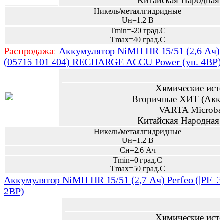
Китайская Народная
Никель/металлгидридные
Uн=1.2 В
Tmin=-20 град.С
Tmax=40 град.С
Распродажа:
Аккумулятор NiMH HR 15/51 (2,6 Ач)
(05716 101 404) RECHARGE ACCU Power (уп. 4BP
Химические ист
Вторичные ХИТ (Акк
VARTA Microb
Китайская Народная
Никель/металлгидридные
Uн=1.2 В
Сн=2.6 Ач
Tmin=0 град.С
Tmax=50 град.С
Аккумулятор NiMH HR 15/51 (2,7 Ач) Perfeo (|PF_3
2BP)
Химические ист