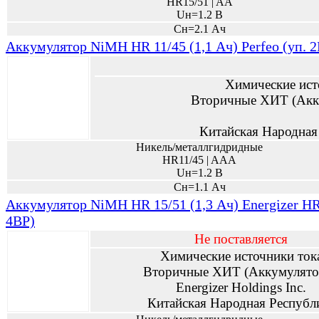
HR15/51 | AA
Uн=1.2 В
Сн=2.1 Ач
Аккумулятор NiMH HR 11/45 (1,1 Ач) Perfeo (уп. 
Химические ист
Вторичные ХИТ (Акк
Китайская Народная
Никель/металлгидридные
HR11/45 | AAA
Uн=1.2 В
Сн=1.1 Ач
Аккумулятор NiMH HR 15/51 (1,3 Ач) Energizer HR
4BP)
Не поставляется
Химические источники ток
Вторичные ХИТ (Аккумулято
Energizer Holdings Inc.
Китайская Народная Республ