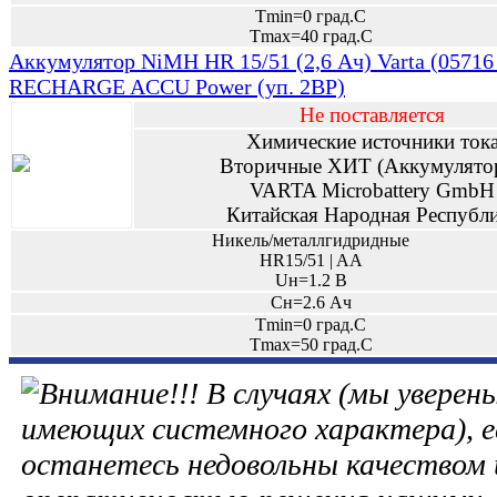
Tmin=0 град.С
Tmax=40 град.С
Аккумулятор NiMH HR 15/51 (2,6 Ач) Varta (05716
RECHARGE ACCU Power (уп. 2BP)
Не поставляется
Химические источники ток
Вторичные ХИТ (Аккумулято
VARTA Microbattery GmbH
Китайская Народная Республ
Никель/металлгидридные
HR15/51 | AA
Uн=1.2 В
Сн=2.6 Ач
Tmin=0 град.С
Tmax=50 град.С
В случаях (мы уверены
имеющих системного характера), е
останетесь недовольны качеством 