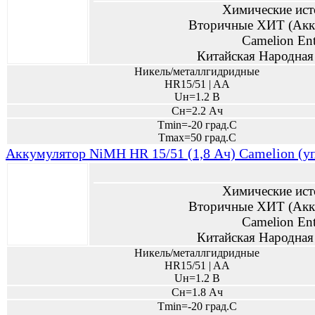
Химические ист
Вторичные ХИТ (Акк
Camelion Ent
Китайская Народная
Никель/металлгидридные
HR15/51 | AA
Uн=1.2 В
Сн=2.2 Ач
Tmin=-20 град.С
Tmax=50 град.С
Аккумулятор NiMH HR 15/51 (1,8 Ач) Сamelion (уп
Химические ист
Вторичные ХИТ (Акк
Camelion Ent
Китайская Народная
Никель/металлгидридные
HR15/51 | AA
Uн=1.2 В
Сн=1.8 Ач
Tmin=-20 град.С