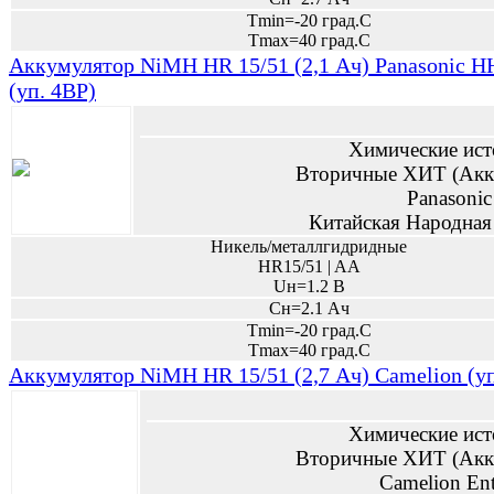
Tmin=-20 град.С
Tmax=40 град.С
Аккумулятор NiMH HR 15/51 (2,1 Ач) Panasonic 
(уп. 4BP)
Химические ист
Вторичные ХИТ (Акк
Panasonic
Китайская Народная
Никель/металлгидридные
HR15/51 | AA
Uн=1.2 В
Сн=2.1 Ач
Tmin=-20 град.С
Tmax=40 град.С
Аккумулятор NiMH HR 15/51 (2,7 Ач) Сamelion (уп
Химические ист
Вторичные ХИТ (Акк
Camelion Ent