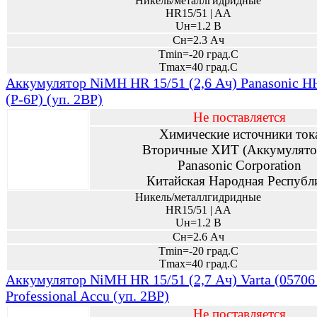
Никель/металлгидридные
HR15/51 | AA
Uн=1.2 В
Сн=2.3 Ач
Tmin=-20 град.С
Tmax=40 град.С
Аккумулятор NiMH HR 15/51 (2,6 Ач) Panasonic 
(P-6P) (уп. 2BP)
Не поставляется
Химические источники ток
Вторичные ХИТ (Аккумулято
Panasonic Corporation
Китайская Народная Республ
Никель/металлгидридные
HR15/51 | AA
Uн=1.2 В
Сн=2.6 Ач
Tmin=-20 град.С
Tmax=40 град.С
Аккумулятор NiMH HR 15/51 (2,7 Ач) Varta (05706
Professional Accu (уп. 2BP)
Не поставляется