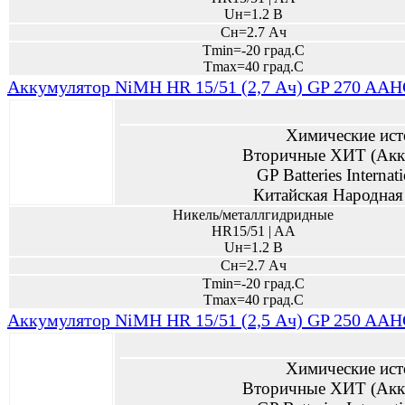
Uн=1.2 В
Сн=2.7 Ач
Tmin=-20 град.С
Tmax=40 град.С
Аккумулятор NiMH HR 15/51 (2,7 Ач) GP 270 AAHC
Химические ист
Вторичные ХИТ (Акк
GP Batteries Internat
Китайская Народная
Никель/металлгидридные
HR15/51 | AA
Uн=1.2 В
Сн=2.7 Ач
Tmin=-20 град.С
Tmax=40 град.С
Аккумулятор NiMH HR 15/51 (2,5 Ач) GP 250 AAHC
Химические ист
Вторичные ХИТ (Акк