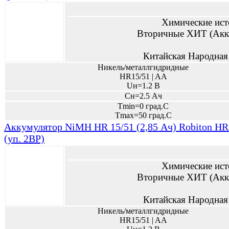
Химические ист
Вторичные ХИТ (Акк
Китайская Народная
Никель/металлгидридные
HR15/51 | AA
Uн=1.2 В
Сн=2.5 Ач
Tmin=0 град.С
Tmax=50 град.С
Аккумулятор NiMH HR 15/51 (2,85 Ач) Robiton 
(уп. 2BP)
Химические ист
Вторичные ХИТ (Акк
Китайская Народная
Никель/металлгидридные
HR15/51 | AA