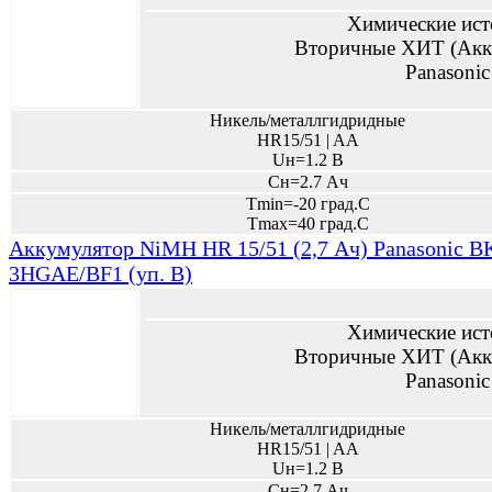
Химические ист
Вторичные ХИТ (Акк
Panasonic
Никель/металлгидридные
HR15/51 | AA
Uн=1.2 В
Сн=2.7 Ач
Tmin=-20 град.С
Tmax=40 град.С
Аккумулятор NiMH HR 15/51 (2,7 Ач) Panasonic B
3HGAE/BF1 (уп. B)
Химические ист
Вторичные ХИТ (Акк
Panasonic
Никель/металлгидридные
HR15/51 | AA
Uн=1.2 В
Сн=2.7 Ач