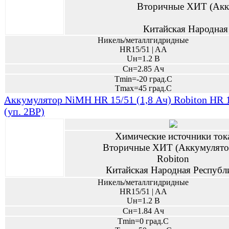
Вторичные ХИТ (Акк
Китайская Народная
Никель/металлгидридные
HR15/51 | AA
Uн=1.2 В
Сн=2.85 Ач
Tmin=-20 град.С
Tmax=45 град.С
Аккумулятор NiMH HR 15/51 (1,8 Ач) Robiton H
(уп. 2BP)
Химические источники ток
Вторичные ХИТ (Аккумулято
Robiton
Китайская Народная Республ
Никель/металлгидридные
HR15/51 | AA
Uн=1.2 В
Сн=1.84 Ач
Tmin=0 град.С