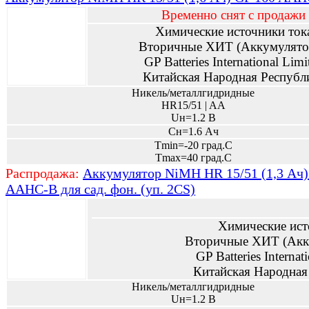
Временно снят с продажи
Химические источники ток
Вторичные ХИТ (Аккумулято
GP Batteries International Limi
Китайская Народная Республ
Никель/металлгидридные
HR15/51 | AA
Uн=1.2 В
Сн=1.6 Ач
Tmin=-20 град.С
Tmax=40 град.С
Распродажа:
Аккумулятор NiMH HR 15/51 (1,3 Ач)
AAHC-B для сад. фон. (уп. 2CS)
Химические ист
Вторичные ХИТ (Акк
GP Batteries Internat
Китайская Народная
Никель/металлгидридные
Uн=1.2 В