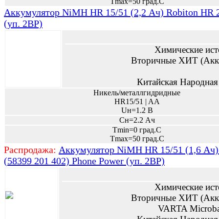
Tmax=50 град.С
Аккумулятор NiMH HR 15/51 (2,2 Ач) Robiton H
(уп. 2BP)
Химические ист
Вторичные ХИТ (Акк
Китайская Народная
Никель/металлгидридные
HR15/51 | AA
Uн=1.2 В
Сн=2.2 Ач
Tmin=0 град.С
Tmax=50 град.С
Распродажа:
Аккумулятор NiMH HR 15/51 (1,6 Ач)
(58399 201 402) Phone Power (уп. 2BP)
Химические ист
Вторичные ХИТ (Акк
VARTA Microb