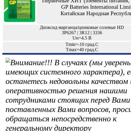
Первичные ХИТ (элементы питания, 
GP Batteries International Limi
Китайская Народная Республ
Диоксид марганца/цинковые солевые HD
3P6267 | 3R12 | 3336
Uн=4.5 В
Tmin=-10 град.С
Tmax=40 град.С
В случаях (мы уверены
имеющих системного характера), е
останетесь недовольны качеством 
оперативностью решения нашими
сотрудниками стоящих перед Вами 
поставленных Вами вопросов, прос
обращаться непосредственно к
генеральному директору