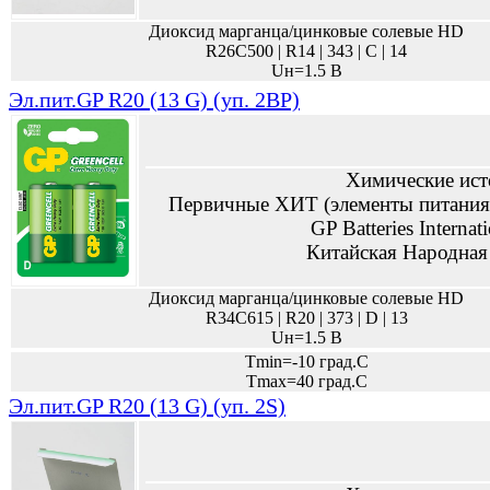
Диоксид марганца/цинковые солевые HD
R26C500 | R14 | 343 | C | 14
Uн=1.5 В
Эл.пит.GP R20 (13 G) (уп. 2BP)
Химические ист
Первичные ХИТ (элементы питания,
GP Batteries Internat
Китайская Народная
Диоксид марганца/цинковые солевые HD
R34C615 | R20 | 373 | D | 13
Uн=1.5 В
Tmin=-10 град.С
Tmax=40 град.С
Эл.пит.GP R20 (13 G) (уп. 2S)