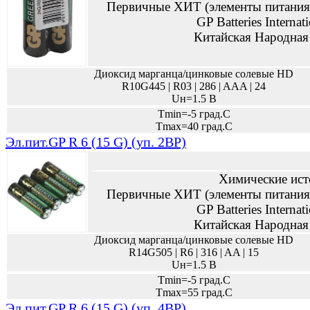
Первичные ХИТ (элементы питания,
GP Batteries Internat
Китайская Народная
Диоксид марганца/цинковые солевые HD
R10G445 | R03 | 286 | AAA | 24
Uн=1.5 В
Tmin=-5 град.С
Tmax=40 град.С
Эл.пит.GP R 6 (15 G) (уп. 2BP)
Химические ист
Первичные ХИТ (элементы питания,
GP Batteries Internat
Китайская Народная
Диоксид марганца/цинковые солевые HD
R14G505 | R6 | 316 | AA | 15
Uн=1.5 В
Tmin=-5 град.С
Tmax=55 град.С
Эл.пит.GP R 6 (15 G) (уп. 4BP)