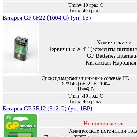
Tmin=-10 град.С
Tmax=40 град.С
Батарея GP 6F22 (1604 G) (уп. 1S)
Химические ист
Первичные ХИТ (элементы питания,
GP Batteries Internat
Китайская Народная
Диоксид марганца/цинковые солевые HD
6P3146 | 6F22 | E | 1604
Uн=9 В
Tmin=-10 град.С
Tmax=40 град.С
Батарея GP 3R12 (312 G) (уп. 1BP)
Не поставляется
Химические источники ток