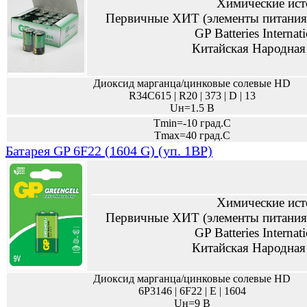
Химические ист
Первичные ХИТ (элементы питания,
GP Batteries Internat
Китайская Народная
Диоксид марганца/цинковые солевые HD
R34C615 | R20 | 373 | D | 13
Uн=1.5 В
Tmin=-10 град.С
Tmax=40 град.С
Батарея GP 6F22 (1604 G) (уп. 1BP)
Химические ист
Первичные ХИТ (элементы питания,
GP Batteries Internat
Китайская Народная
Диоксид марганца/цинковые солевые HD
6P3146 | 6F22 | E | 1604
Uн=9 В