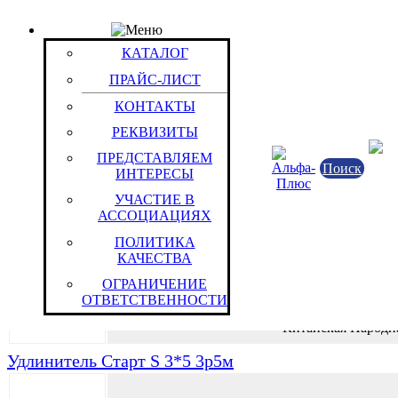
КАТАЛОГ
Группа: Стандартные S
КАТАЛОГ
Группы / Товары
ПРАЙС-ЛИСТ
Удлинитель Старт S 3*1 3р1,5м
КОНТАКТЫ
РЕКВИЗИТЫ
Электротехнич
ПРЕДСТАВЛЯЕМ
Поиск
ИНТЕРЕСЫ
Китайская Народн
УЧАСТИЕ В
АССОЦИАЦИЯХ
Удлинитель Старт S 3*3 3р3м
ПОЛИТИКА
КАЧЕСТВА
Электротехнич
ОГРАНИЧЕНИЕ
ОТВЕТСТВЕННОСТИ
Китайская Народн
Удлинитель Старт S 3*5 3р5м