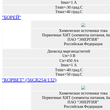
Imax=1 А
Tmin=-30 град.С
Tmax=40 град.С
"БОРЕЙ"
Химические источники тока
Первичные ХИТ (элементы питания, ба
ПАО “ЭНЕРГИЯ”
Российская Федерация
Диоксид марганца/литий
Uн=3 В
Сн=450 Ач
Imax=1 А
Tmin=-40 град.С
Tmax=50 град.С
"КОРВЕТ" (56CR254/132)
Химические источники тока
Первичные ХИТ (элементы питания, ба
ПАО “ЭНЕРГИЯ”
Российская Федерация