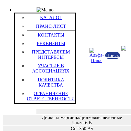
ПРАЙС-ЛИСТ
Группа: Батареи для навигационного оборудовани
КАТАЛОГ
Группы / Товары
ПРАЙС-ЛИСТ
Воздушно-цинковые с щелочным электролитом (В
КОНТАКТЫ
Марганцево-воздушно-цинковые с щелочным эле
РЕКВИЗИТЫ
(МВЦ)
ПРЕДСТАВЛЯЕМ
Марганцево-цинковые с солевым электролитом (
Поиск
ИНТЕРЕСЫ
"АКУЛА"
УЧАСТИЕ В
АССОЦИАЦИЯХ
ПОЛИТИКА
КАЧЕСТВА
Химические источники тока
Первичные ХИТ (элементы питания, ба
ОГРАНИЧЕНИЕ
ПАО “ЭНЕРГИЯ”
ОТВЕТСТВЕННОСТИ
Российская Федерация
Диоксид марганца/цинковые щелочные
Uнач=6 В
Сн=350 Ач