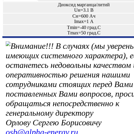
Диоксид марганца/литий
Uн=3.1 В
Сн=600 Ач
Imax=1 А
Tmin=-40 град.С
Tmax=50 град.С
В случаях (мы уверены
имеющих системного характера), е
останетесь недовольны качеством 
оперативностью решения нашими
сотрудниками стоящих перед Вами 
поставленных Вами вопросов, прос
обращаться непосредственно к
генеральному директору
Орлову Сергею Борисовичу
osb@alpha-energy.ru