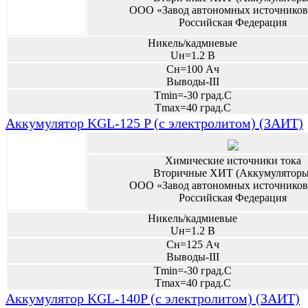
ООО «Завод автономных источников
Российская Федерация
Никель/кадмиевые
Uн=1.2 В
Сн=100 Ач
Выводы-III
Tmin=-30 град.С
Tmax=40 град.С
Аккумулятор KGL-125 P (с электролитом) (ЗАИТ)
Химические источники тока
Вторичные ХИТ (Аккумуляторы
ООО «Завод автономных источников
Российская Федерация
Никель/кадмиевые
Uн=1.2 В
Сн=125 Ач
Выводы-III
Tmin=-30 град.С
Tmax=40 град.С
Аккумулятор KGL-140P (с электролитом) (ЗАИТ)