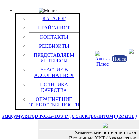
ПРАЙС-ЛИСТ
Группа: ЗАИТ (г. Саратов) (вариант поставки - с
КАТАЛОГ
электролитом)
ПРАЙС-ЛИСТ
Группы / Товары
КОНТАКТЫ
Аккумулятор KGL- 70 P (с электролитом) (ЗАИТ)
РЕКВИЗИТЫ
ПРЕДСТАВЛЯЕМ
Поиск
Химические источники тока
ИНТЕРЕСЫ
Вторичные ХИТ (Аккумуляторы
УЧАСТИЕ В
ООО «Завод автономных источников
АССОЦИАЦИЯХ
Российская Федерация
ПОЛИТИКА
Никель/кадмиевые
КАЧЕСТВА
Uн=1.2 В
Сн=70 Ач
ОГРАНИЧЕНИЕ
Tmin=-30 град.С
ОТВЕТСТВЕННОСТИ
Tmax=40 град.С
Аккумулятор KGL-100 P (с электролитом) (ЗАИТ)
Химические источники тока
Вторичные ХИТ (Аккумуляторы