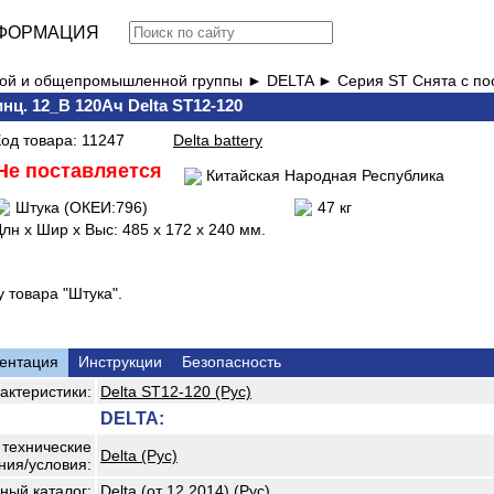
ФОРМАЦИЯ
вой и общепромышленной группы ►
DELTA ►
Серия ST Снята с по
нц. 12_В 120Ач Delta ST12-120
Код товара: 11247
Delta battery
Не поставляется
Китайская Народная Республика
Штука (ОКЕИ:796)
47 кг
лн x Шир х Выс: 485 x 172 x 240 мм.
 товара "Штука".
ентация
Инструкции
Безопасность
актеристики:
Delta ST12-120 (Рус)
DELTA:
технические
Delta (Рус)
ния/условия:
ный каталог:
Delta (от 12.2014) (Рус)