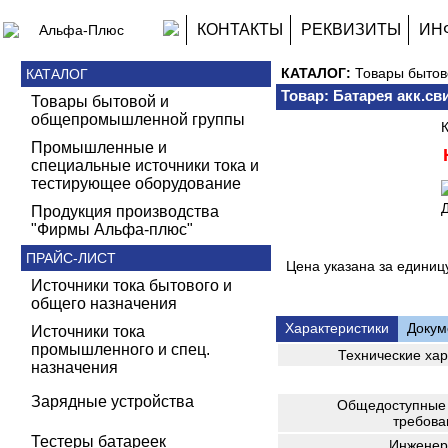
КОНТАКТЫ
РЕКВИЗИТЫ
ИН
КАТАЛОГ:
Товары быто
КАТАЛОГ
Товар: Батарея акк.сви
Товары бытовой и
общепромышленной группы
Промышленные и
специальные источники тока и
тестирующее оборудование
Д
Продукция производства
"Фирмы Альфа-плюс"
ПРАЙС-ЛИСТ
Цена указана за единицу
Источники тока бытового и
общего назначения
Характеристики
Докум
Источники тока
промышленного и спец.
Технические хар
назначения
Зарядные устройства
Общедоступные 
требова
Тестеры батареек
Инженер