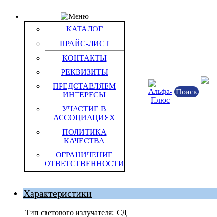
ПРАЙС-ЛИСТ
Товар: Светильник JaZZway TG-L07 (ABS-пластик
КАТАЛОГ
светодиодов + RGB светодиод)
ПРАЙС-ЛИСТ
Код товара: 10327
963.83 p.
9
Jazzway
КОНТАКТЫ
РЕКВИЗИТЫ
ПРЕДСТАВЛЯЕМ
Поиск
ИНТЕРЕСЫ
УЧАСТИЕ В
АССОЦИАЦИЯХ
ПОЛИТИКА
КАЧЕСТВА
ОГРАНИЧЕНИЕ
Китайская Народная Республика
ОТВЕТСТВЕННОСТИ
Штука (ОКЕИ:796)
Характеристики
Тип светового излучателя:
СД