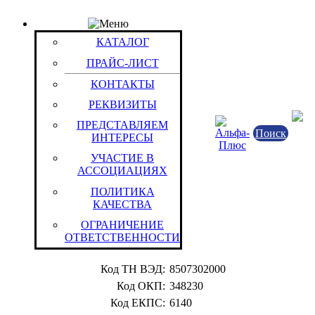
ПРАЙС-ЛИСТ
Товар: Батарея акк. для р/ст. AT 14-10 (Ni-Cd) (ан
КАТАЛОГ
Код товара: 8447
Компания Аккумуляторные Технологи
ПРАЙС-ЛИСТ
Российская Федерация
КОНТАКТЫ
Российская Федерация
РЕКВИЗИТЫ
Штука (ОКЕИ:796)
ПРЕДСТАВЛЯЕМ
Поиск
ИНТЕРЕСЫ
Характеристики
Информация
УЧАСТИЕ В
АССОЦИАЦИЯХ
Аналоги
ПОЛИТИКА
Электрохимическая система:
Никель/кадмиевые
КАЧЕСТВА
Номинальное напряжение:
1.2 В
ОГРАНИЧЕНИЕ
Номинальная емкость:
1 Ач
ОТВЕТСТВЕННОСТИ
Свойства:
Батарея акк.
Код ТН ВЭД:
8507302000
Код ОКП:
348230
Код ЕКПС:
6140