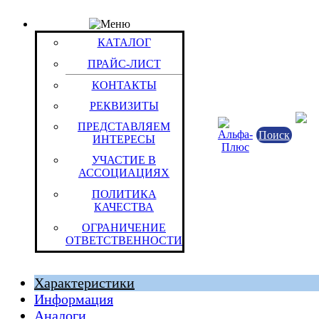
ПРАЙС-ЛИСТ
Товар: Батарея акк. для р/ст. AT 301-18 (Ni-MH) (а
КАТАЛОГ
Код товара: 8428
Компания Аккумуляторные Технологи
ПРАЙС-ЛИСТ
Российская Федерация
КОНТАКТЫ
РЕКВИЗИТЫ
ПРЕДСТАВЛЯЕМ
Поиск
ИНТЕРЕСЫ
УЧАСТИЕ В
АССОЦИАЦИЯХ
ПОЛИТИКА
КАЧЕСТВА
ОГРАНИЧЕНИЕ
Российская Федерация
ОТВЕТСТВЕННОСТИ
Штука (ОКЕИ:796)
Характеристики
Информация
Аналоги