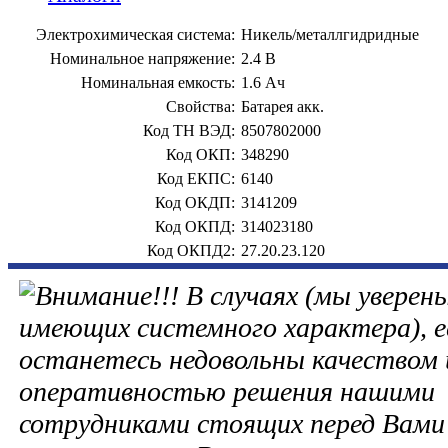
Электрохимическая система:
Никель/металлгидридные
Номинальное напряжение:
2.4 В
Номинальная емкость:
1.6 Ач
Свойства:
Батарея акк.
Код ТН ВЭД:
8507802000
Код ОКП:
348290
Код ЕКПС:
6140
Код ОКДП:
3141209
Код ОКПД:
314023180
Код ОКПД2:
27.20.23.120
В случаях (мы уверены
имеющих системного характера), е
останетесь недовольны качеством 
оперативностью решения нашими
сотрудниками стоящих перед Вами 