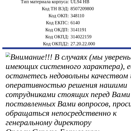
Тип материала корпуса:
UL94 HB
Код ТН ВЭД:
8507209800
Код ОКП:
348110
Код ЕКПС:
6140
Код ОКДП:
3141191
Код ОКПД:
314022159
Код ОКПД2:
27.20.22.000
В случаях (мы уверены
имеющих системного характера), е
останетесь недовольны качеством 
оперативностью решения нашими
сотрудниками стоящих перед Вами 
поставленных Вами вопросов, прос
обращаться непосредственно к
генеральному директору