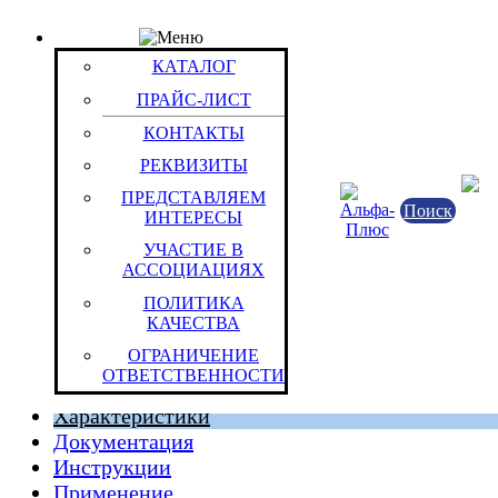
ПРАЙС-ЛИСТ
Товар: Батарея акк.свинц. 12_В 72Ач Marathon M1
КАТАЛОГ
Код товара: 10691
Exide Technologies
ПРАЙС-ЛИСТ
КОНТАКТЫ
РЕКВИЗИТЫ
ПРЕДСТАВЛЯЕМ
Поиск
ИНТЕРЕСЫ
УЧАСТИЕ В
АССОЦИАЦИЯХ
ПОЛИТИКА
КАЧЕСТВА
Европейский Союз
ОГРАНИЧЕНИЕ
Штука (ОКЕИ:796)
27.8 к
ОТВЕТСТВЕННОСТИ
Характеристики
Документация
Инструкции
Применение