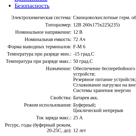
Безопасность
Электрохимическая система:
Свинцово/кислотные герм. об
Типоразмер:
12В 260х175х225(235)
Номинальное напряжение:
12 В
Номинальная емкость:
72 Ач
Форма выводных терминалов:
F-M 6
Температура при разряде мин.:
-15 град.С
Температура при разряде макс.:
50 град.С
Назначение:
Обеспечение бесперебойного
устройств;
Резервное питание устройств;
Сглаживание нагрузки на вн
Системы хранения энергии
Свойства:
Батарея акк.
Режим использования:
Буферный;
Циклический непрерыв
Ток заряда макс.:
25 А
Ресурс, годы (буферный режим,
20-25С, до):
12 лет