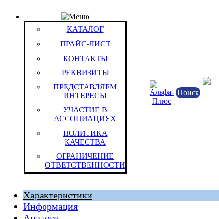
ПРАЙС-ЛИСТ
Товар: Эл.пит.Tadiran SL 750/P (1/2AA)
КАТАЛОГ
Код товара: 773
ПРАЙС-ЛИСТ
Tadiran Batteries GmbH
Государство Израиль
КОНТАКТЫ
РЕКВИЗИТЫ
ПРЕДСТАВЛЯЕМ
Поиск
ИНТЕРЕСЫ
УЧАСТИЕ В
АССОЦИАЦИЯХ
ПОЛИТИКА
КАЧЕСТВА
ОГРАНИЧЕНИЕ
Федеративная Республика Германия
ОТВЕТСТВЕННОСТИ
Штука (ОКЕИ:796)
0.01 к
Характеристики
Информация
Аналоги