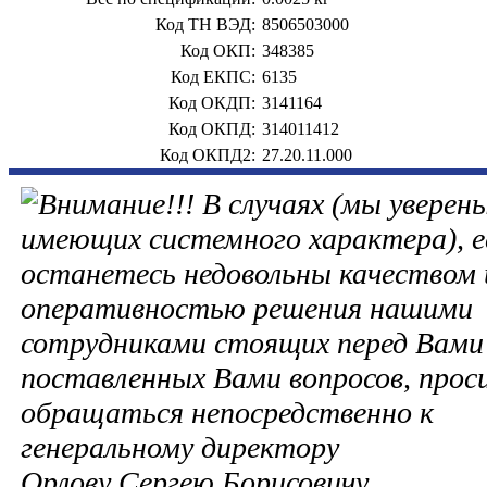
Код ТН ВЭД:
8506503000
Код ОКП:
348385
Код ЕКПС:
6135
Код ОКДП:
3141164
Код ОКПД:
314011412
Код ОКПД2:
27.20.11.000
В случаях (мы уверены
имеющих системного характера), е
останетесь недовольны качеством 
оперативностью решения нашими
сотрудниками стоящих перед Вами 
поставленных Вами вопросов, прос
обращаться непосредственно к
генеральному директору
Орлову Сергею Борисовичу