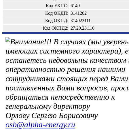
Код ЕКПС:
6140
Код ОКДП:
3141202
Код ОКПД:
314023111
Код ОКПД2:
27.20.23.110
В случаях (мы уверены
имеющих системного характера), е
останетесь недовольны качеством 
оперативностью решения нашими
сотрудниками стоящих перед Вами 
поставленных Вами вопросов, прос
обращаться непосредственно к
генеральному директору
Орлову Сергею Борисовичу
osb@alpha-energy.ru