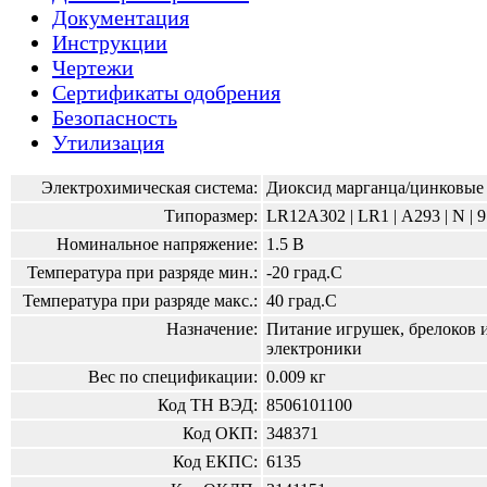
Документация
Инструкции
Чертежи
Сертификаты одобрения
Безопасность
Утилизация
Электрохимическая система:
Диоксид марганца/цинковые
Типоразмер:
LR12A302 | LR1 | А293 | N | 
Номинальное напряжение:
1.5 В
Температура при разряде мин.:
-20 град.С
Температура при разряде макс.:
40 град.С
Назначение:
Питание игрушек, брелоков 
электроники
Вес по спецификации:
0.009 кг
Код ТН ВЭД:
8506101100
Код ОКП:
348371
Код ЕКПС:
6135