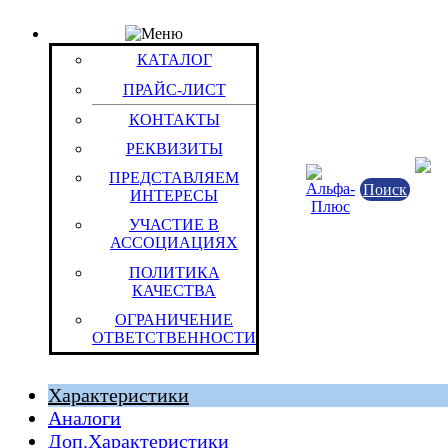
КАТАЛОГ
Товар: Эл.пит.Energizer LR 1 (E 90) (уп. 1BP)
КАТАЛОГ
Код товара: 8132
Не
Energizer Holdings Inc.
ПРАЙС-ЛИСТ
Соединенные Штаты Америки
КОНТАКТЫ
РЕКВИЗИТЫ
ПРЕДСТАВЛЯЕМ
Поиск
ИНТЕРЕСЫ
УЧАСТИЕ В
АССОЦИАЦИЯХ
ПОЛИТИКА
КАЧЕСТВА
ОГРАНИЧЕНИЕ
Швейцарская Конфедерация
ОТВЕТСТВЕННОСТИ
Штука (ОКЕИ:796)
0.014 кг
Характеристики
Аналоги
Доп.Характеристики