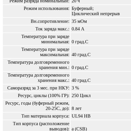
Режим разряда номинальный:
20 ч
Режим использования:
Буферный;
Циклический непрерыв
Вн.сопротивление:
35 мОм
Ток заряда макс.:
0.84 А
Температура при заряде
минимальная:
0 град.С
Температура при заряде
максимальная:
40 град.С
Температура долговременного
хранения мин.:
0 град.С
Температура долговременного
хранения макс.:
40 град.С
Саморазряд за 3 мес. при НКУ:
3 %
Ресурс, циклы (100% ГР):
250 Цикл
Ресурс, годы (буферный режим,
20-25С, до):
8 лет
Тип материала корпуса:
UL94 HB
Тип корпуса (расположение
выводов):
а (CSB)