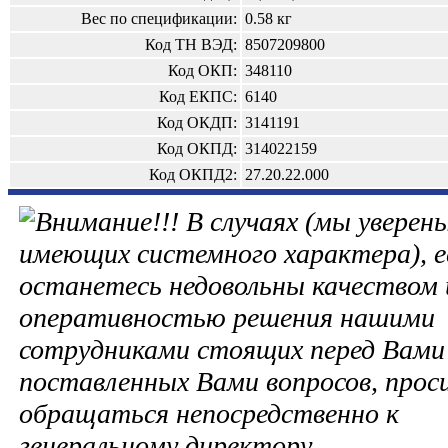
Вес по спецификации:
0.58 кг
Код ТН ВЭД:
8507209800
Код ОКП:
348110
Код ЕКПС:
6140
Код ОКДП:
3141191
Код ОКПД:
314022159
Код ОКПД2:
27.20.22.000
В случаях (мы уверены
имеющих системного характера), е
останетесь недовольны качеством 
оперативностью решения нашими
сотрудниками стоящих перед Вами 
поставленных Вами вопросов, прос
обращаться непосредственно к
генеральному директору