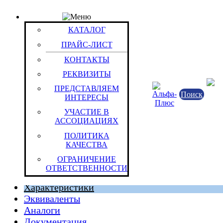
КАТАЛОГ
Товар: Батарея акк.свинц. 6_В 2,8Ач General Securi
КАТАЛОГ
Код товара: 7632
ПРАЙС-ЛИСТ
General Security
КОНТАКТЫ
РЕКВИЗИТЫ
ПРЕДСТАВЛЯЕМ
Поиск
ИНТЕРЕСЫ
УЧАСТИЕ В
АССОЦИАЦИЯХ
ПОЛИТИКА
КАЧЕСТВА
Китайская Народная Республика
ОГРАНИЧЕНИЕ
Штука (ОКЕИ:796)
ОТВЕТСТВЕННОСТИ
Характеристики
Эквиваленты
Аналоги
Документация