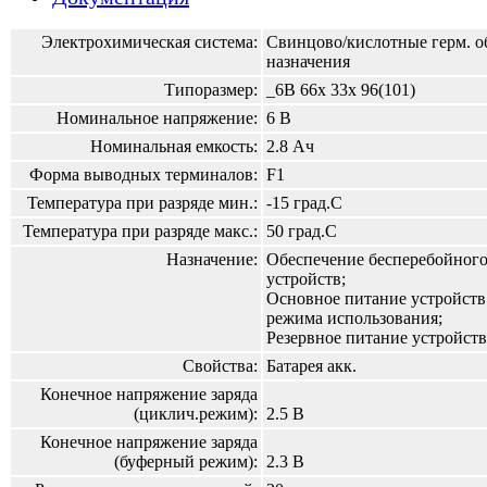
Электрохимическая система:
Свинцово/кислотные герм. о
назначения
Типоразмер:
_6В 66х 33х 96(101)
Номинальное напряжение:
6 В
Номинальная емкость:
2.8 Ач
Форма выводных терминалов:
F1
Температура при разряде мин.:
-15 град.С
Температура при разряде макс.:
50 град.С
Назначение:
Обеспечение бесперебойного
устройств;
Основное питание устройств
режима использования;
Резервное питание устройств
Свойства:
Батарея акк.
Конечное напряжение заряда
(циклич.режим):
2.5 В
Конечное напряжение заряда
(буферный режим):
2.3 В