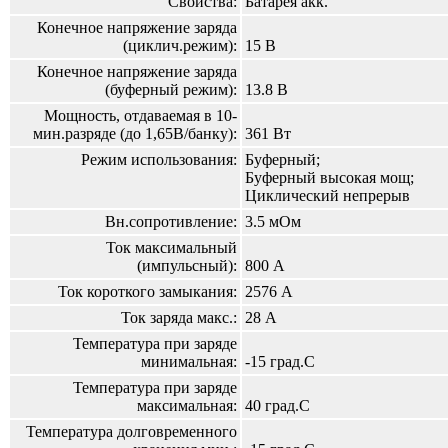
Свойства:
Батарея акк.
Конечное напряжение заряда
(циклич.режим):
15 В
Конечное напряжение заряда
(буферный режим):
13.8 В
Мощность, отдаваемая в 10-
мин.разряде (до 1,65В/банку):
361 Вт
Режим использования:
Буферный;
Буферный высокая мощ;
Циклический непрерыв
Вн.сопротивление:
3.5 мОм
Ток максимальный
(импульсный):
800 А
Ток короткого замыкания:
2576 А
Ток заряда макс.:
28 А
Температура при заряде
минимальная:
-15 град.С
Температура при заряде
максимальная:
40 град.С
Температура долговременного