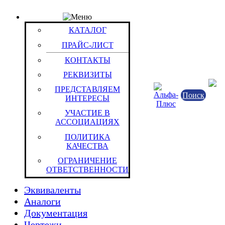
КАТАЛОГ
Товар: Батарея акк.свинц. 12_В 72Ач CSB HRL 1
КАТАЛОГ
Код товара: 7615
CSB Battery Co., Ltd.
ПРАЙС-ЛИСТ
КОНТАКТЫ
РЕКВИЗИТЫ
ПРЕДСТАВЛЯЕМ
Поиск
ИНТЕРЕСЫ
УЧАСТИЕ В
АССОЦИАЦИЯХ
ПОЛИТИКА
КАЧЕСТВА
Штука (ОКЕИ:796)
25.6 к
ОГРАНИЧЕНИЕ
ОТВЕТСТВЕННОСТИ
Характеристики
Эквиваленты
Аналоги
Документация
Чертежи