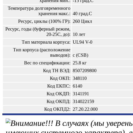
хранения мин.:
-15 град.С
Температура долговременного
хранения макс.:
40 град.С
Ресурс, циклы (100% ГР):
260 Цикл
Ресурс, годы (буферный режим,
20-25С, до):
10 лет
Тип материала корпуса:
UL94 V-0
Тип корпуса (расположение
выводов):
c (CSB)
Вес по спецификации:
25.8 кг
Код ТН ВЭД:
8507209800
Код ОКП:
348110
Код ЕКПС:
6140
Код ОКДП:
3141191
Код ОКПД:
314022159
Код ОКПД2:
27.20.22.000
В случаях (мы уверены
имеющих системного характера), е