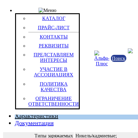
КАТАЛОГ
Товар: Зар.уст-во Camelion BC-0906SM (без тайме
КАТАЛОГ
Код товара: 7484
ПРАЙС-ЛИСТ
Camelion Enterprises Ltd.
КОНТАКТЫ
РЕКВИЗИТЫ
ПРЕДСТАВЛЯЕМ
Поиск
ИНТЕРЕСЫ
УЧАСТИЕ В
АССОЦИАЦИЯХ
ПОЛИТИКА
КАЧЕСТВА
Китайская Народная Республика
ОГРАНИЧЕНИЕ
Штука (ОКЕИ:796)
ОТВЕТСТВЕННОСТИ
Характеристики
Документация
Типы заряжаемых
Никель/кадмиевые;