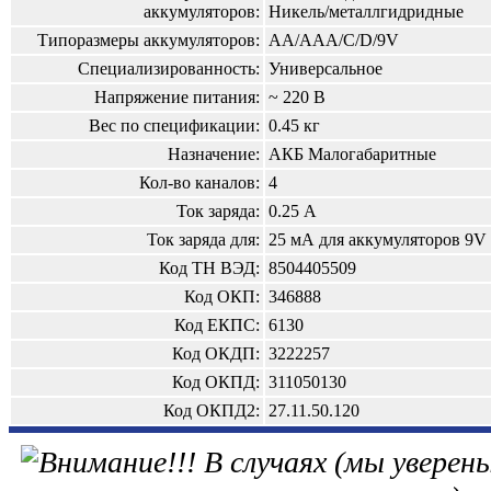
аккумуляторов:
Никель/металлгидридные
Типоразмеры аккумуляторов:
AA/AAA/C/D/9V
Специализированность:
Универсальное
Напряжение питания:
~ 220 В
Вес по спецификации:
0.45 кг
Назначение:
АКБ Малогабаритные
Кол-во каналов:
4
Ток заряда:
0.25 А
Ток заряда для:
25 мА для аккумуляторов 9V
Код ТН ВЭД:
8504405509
Код ОКП:
346888
Код ЕКПС:
6130
Код ОКДП:
3222257
Код ОКПД:
311050130
Код ОКПД2:
27.11.50.120
В случаях (мы уверены