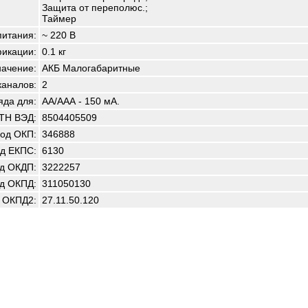
Защита от переполюс.;
Таймер
итания:
~ 220 В
фикации:
0.1 кг
начение:
АКБ Малогабаритные
каналов:
2
яда для:
AA/ААА - 150 мА.
 ТН ВЭД:
8504405509
од ОКП:
346888
д ЕКПС:
6130
д ОКДП:
3222257
д ОКПД:
311050130
 ОКПД2:
27.11.50.120