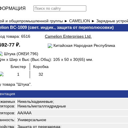
ФОРМАЦИЯ
вой и общепромышленной группы ►
CAMELION ►
Зарядные устро
elion BC-1009 (свет. индик., защита от переполюсовки)
Код товара: 6516
Camelion Enterprises Ltd.
592-77 ₽.
Китайская Народная Республика
Штука (ОКЕИ:796)
лн x Шир х Выс (Выс.Общ): 105 x 50 x 30(65) мм.
Блистер
Коробка
1
32
 товара "Штука".
ентация
яжаемых
Никель/кадмиевые;
ляторов:
Никель/металлгидридные
ляторов:
АА/ААА
нность:
Универсальное
ройства:
Защита от перезаряда;