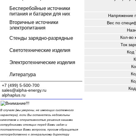
Бесперебойные источники
питания и батареи для них
Напряжение п
Вторичные источники
Вес по специ
электропитания
Наз
Кол-во 
Стенды зарядно-разрядные
Ток зар
Светотехнические изделия
Код
К
Электротехнические изделия
Ко
Ко
Литература
Ко
+7 (499) 5-500-700
Код
sales@alpha-energy.ru
alphaplus.ru
В случаях (мы уверены, не имеющих системного
характера), если Вы останетесь недовольны
качеством и оперативностью решения нашими
сотрудниками стоящих перед Вами задач и
поставленных Вами вопросов, просим обращаться
непосредственно к генеральному директору