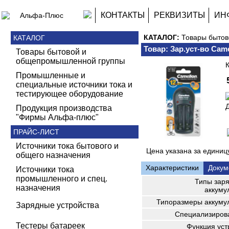
КОНТАКТЫ
РЕКВИЗИТЫ
ИН
КАТАЛОГ:
Товары быто
КАТАЛОГ
Товар: Зар.уст-во Cam
Товары бытовой и
общепромышленной группы
Промышленные и
специальные источники тока и
тестирующее оборудование
Д
Продукция производства
"Фирмы Альфа-плюс"
ПРАЙС-ЛИСТ
Источники тока бытового и
Цена указана за единицу
общего назначения
Характеристики
Докум
Источники тока
промышленного и спец.
Типы зар
назначения
аккуму
Типоразмеры аккуму
Зарядные устройства
Специализирова
Тестеры батареек
Функция уст