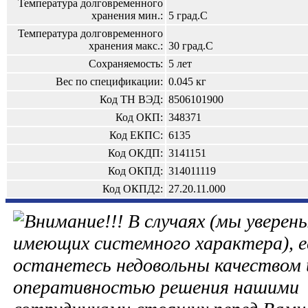
Температура долговременного
хранения мин.:
5 град.С
Температура долговременного
хранения макс.:
30 град.С
Сохраняемость:
5 лет
Вес по спецификации:
0.045 кг
Код ТН ВЭД:
8506101900
Код ОКП:
348371
Код ЕКПС:
6135
Код ОКДП:
3141151
Код ОКПД:
314011119
Код ОКПД2:
27.20.11.000
В случаях (мы уверены
имеющих системного характера), е
останетесь недовольны качеством 
оперативностью решения нашими