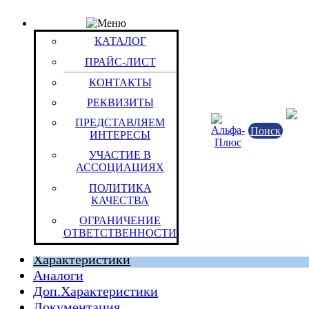
КАТАЛОГ
Товар: Батарея Duracell 6LR61 (MN 1604) (уп. 1BP)
КАТАЛОГ
Код товара: 420
ПРАЙС-ЛИСТ
Duracell
КОНТАКТЫ
РЕКВИЗИТЫ
ПРЕДСТАВЛЯЕМ
Поиск
ИНТЕРЕСЫ
УЧАСТИЕ В
АССОЦИАЦИЯХ
ПОЛИТИКА
КАЧЕСТВА
--
ОГРАНИЧЕНИЕ
Штука (ОКЕИ:796)
0.056 кг
ОТВЕТСТВЕННОСТИ
Характеристики
Аналоги
Доп.Характеристики
Документация