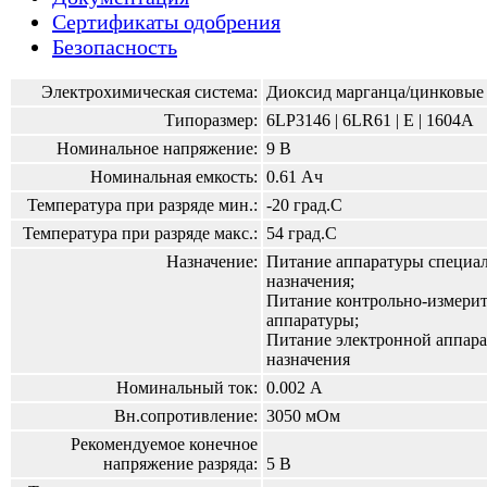
Сертификаты одобрения
Безопасность
Электрохимическая система:
Диоксид марганца/цинковые
Типоразмер:
6LP3146 | 6LR61 | E | 1604A
Номинальное напряжение:
9 В
Номинальная емкость:
0.61 Ач
Температура при разряде мин.:
-20 град.С
Температура при разряде макс.:
54 град.С
Назначение:
Питание аппаратуры специа
назначения;
Питание контрольно-измери
аппаратуры;
Питание электронной аппар
назначения
Номинальный ток:
0.002 А
Вн.сопротивление:
3050 мОм
Рекомендуемое конечное
напряжение разряда:
5 В