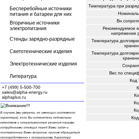
Температура при разряд
Бесперебойные источники
Номиналь
питания и батареи для них
Вн.сопрот
Вторичные источники
электропитания
Рекомендуемое к
напряжение 
Стенды зарядно-разрядные
Температура долговре
хранен
Светотехнические изделия
Температура долговре
хранени
Электротехнические изделия
Сохраня
Вес по специ
Литература
Код
+7 (499) 5-500-700
К
sales@alpha-energy.ru
Ко
alphaplus.ru
Ко
Ко
В случаях (мы уверены, не имеющих системного
Код
характера), если Вы останетесь недовольны
качеством и оперативностью решения нашими
сотрудниками стоящих перед Вами задач и
поставленных Вами вопросов, просим обращаться
непосредственно к генеральному директору