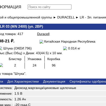
ФОРМАЦИЯ
вой и общепромышленной группы ►
DURACELL ►
LR - Эл. питан
 LR 03 (MN 2400) (уп. 2BP)
од товара: 417
Duracell
98-21 ₽.
Китайская Народная Республика
Штука (ОКЕИ:796)
0.014 кг
ыс.(Выс.Общ) x Диам: 43(44.5) x 10 мм.
Блистер
Упаковка
Коробка
2
24
96
 товара "Штука".
ги
Доп.Характеристики
Документация
Сертификаты одобрен
система:
Диоксид марганца/цинковые щелочные
яжение:
1.5 В
емкость:
1.26 Ач
де мин.:
-20 град.С