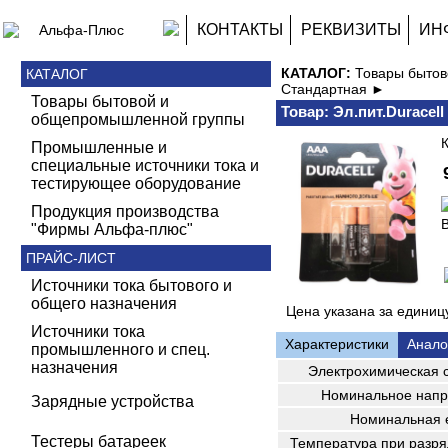
КОНТАКТЫ
РЕКВИЗИТЫ
ИН
КАТАЛОГ:
Товары быто
КАТАЛОГ
Стандартная ►
Товары бытовой и
Товар: Эл.пит.Duracell
общепромышленной группы
К
Промышленные и
специальные источники тока и
тестирующее оборудование
Продукция производства
В
"Фирмы Альфа-плюс"
ПРАЙС-ЛИСТ
Источники тока бытового и
общего назначения
Цена указана за единицу
Источники тока
Характеристики
Анало
промышленного и спец.
назначения
Электрохимическая 
Номинальное напр
Зарядные устройства
Номинальная 
Тестеры батареек
Температура при разря