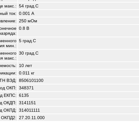
е макс.:
54 град.С
ный ток:
0.001 А
ивление:
250 мОм
онечное
0.8 В
разряда:
менного
5 град.С
ия мин.:
менного
30 град.С
я макс.:
емость:
10 лет
фикации:
0.011 кг
 ТН ВЭД:
8506101100
од ОКП:
348371
д ЕКПС:
6135
д ОКДП:
3141151
д ОКПД:
314011111
 ОКПД2:
27.20.11.000