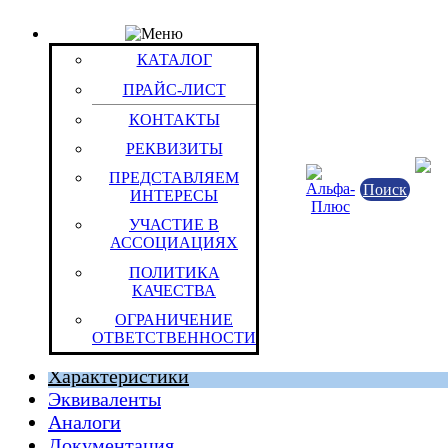
КАТАЛОГ
Товар: Батарея акк.свинц. 12_В 26Ач Casil CA 122
КАТАЛОГ
Код товара: 2801
ПРАЙС-ЛИСТ
China Aerospace International Holdings Limited
КОНТАКТЫ
РЕКВИЗИТЫ
ПРЕДСТАВЛЯЕМ
Поиск
ИНТЕРЕСЫ
УЧАСТИЕ В
АССОЦИАЦИЯХ
ПОЛИТИКА
КАЧЕСТВА
Китайская Народная Республика
ОГРАНИЧЕНИЕ
Штука (ОКЕИ:796)
9.07 к
ОТВЕТСТВЕННОСТИ
Характеристики
Эквиваленты
Аналоги
Документация