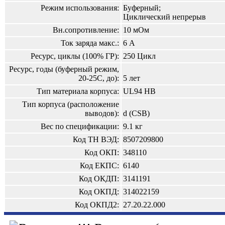
Режим использования:
Буферный;
Циклический непрерыв
Вн.сопротивление:
10 мОм
Ток заряда макс.:
6 А
Ресурс, циклы (100% ГР):
250 Цикл
Ресурс, годы (буферный режим,
20-25С, до):
5 лет
Тип материала корпуса:
UL94 HB
Тип корпуса (расположение
выводов):
d (CSB)
Вес по спецификации:
9.1 кг
Код ТН ВЭД:
8507209800
Код ОКП:
348110
Код ЕКПС:
6140
Код ОКДП:
3141191
Код ОКПД:
314022159
Код ОКПД2:
27.20.22.000