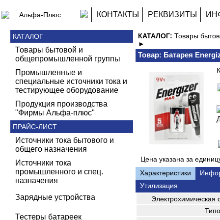
КОНТАКТЫ
РЕКВИЗИТЫ
ИН
КАТАЛОГ:
Товары быто
КАТАЛОГ
►
Товары бытовой и
Товар: Батарея Energiz
общепромышленной группы
К
Промышленные и
специальные источники тока и
тестирующее оборудование
Продукция производства
"Фирмы Альфа-плюс"
Д
ПРАЙС-ЛИСТ
Источники тока бытового и
общего назначения
Цена указана за единицу
Источники тока
промышленного и спец.
Характеристики
Инфо
назначения
Утилизация
Зарядные устройства
Электрохимическая 
Типо
Тестеры батареек