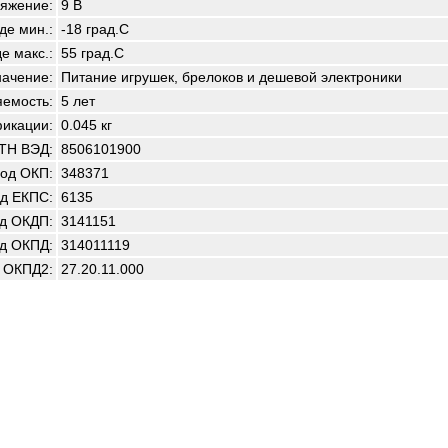
яжение:
9 В
де мин.:
-18 град.С
е макс.:
55 град.С
начение:
Питание игрушек, брелоков и дешевой электроники
емость:
5 лет
фикации:
0.045 кг
 ТН ВЭД:
8506101900
од ОКП:
348371
д ЕКПС:
6135
д ОКДП:
3141151
д ОКПД:
314011119
 ОКПД2:
27.20.11.000