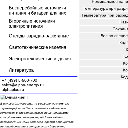
Номинальное напр
Бесперебойные источники
Температура при разря
питания и батареи для них
Температура при разряд
Вторичные источники
Наз
электропитания
Сохраня
Стенды зарядно-разрядные
Вес по специ
Код
Светотехнические изделия
К
Ко
Электротехнические изделия
Ко
Литература
Ко
Код
+7 (499) 5-500-700
sales@alpha-energy.ru
alphaplus.ru
В случаях (мы уверены, не имеющих системного
характера), если Вы останетесь недовольны
качеством и оперативностью решения нашими
сотрудниками стоящих перед Вами задач и
поставленных Вами вопросов, просим обращаться
непосредственно к генеральному директору