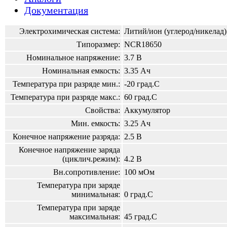
Документация
Электрохимическая система:
Литий/ион (углерод/никелад)
Типоразмер:
NCR18650
Номинальное напряжение:
3.7 В
Номинальная емкость:
3.35 Ач
Температура при разряде мин.:
-20 град.С
Температура при разряде макс.:
60 град.С
Свойства:
Аккумулятор
Мин. емкость:
3.25 Ач
Конечное напряжение разряда:
2.5 В
Конечное напряжение заряда
(циклич.режим):
4.2 В
Вн.сопротивление:
100 мОм
Температура при заряде
минимальная:
0 град.С
Температура при заряде
максимальная:
45 град.С