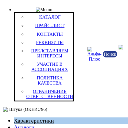
КАТАЛОГ
Товар: Аккумулятор ЛИ 18/69 (3,4 Ач) GoPower N
КАТАЛОГ
(защита) (3,6 B) (уп. 1BP)
ПРАЙС-ЛИСТ
Код товара: 15392
GoPower
КОНТАКТЫ
Китайская Народная Республика
РЕКВИЗИТЫ
ПРЕДСТАВЛЯЕМ
Поиск
ИНТЕРЕСЫ
УЧАСТИЕ В
АССОЦИАЦИЯХ
ПОЛИТИКА
КАЧЕСТВА
ОГРАНИЧЕНИЕ
ОТВЕТСТВЕННОСТИ
Китайская Народная Республика
Штука (ОКЕИ:796)
Характеристики
Аналоги