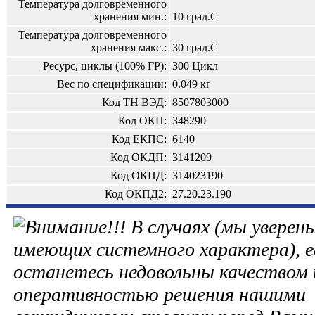
Температура долговременного
хранения мин.:
10 град.С
Температура долговременного
хранения макс.:
30 град.С
Ресурс, циклы (100% ГР):
300 Цикл
Вес по спецификации:
0.049 кг
Код ТН ВЭД:
8507803000
Код ОКП:
348290
Код ЕКПС:
6140
Код ОКДП:
3141209
Код ОКПД:
314023190
Код ОКПД2:
27.20.23.190
В случаях (мы уверены
имеющих системного характера), е
останетесь недовольны качеством 
оперативностью решения нашими