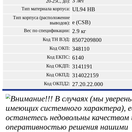
3 лет
20-25С, до):
Тип материала корпуса:
UL94 HB
Тип корпуса (расположение
e (CSB)
выводов):
Вес по спецификации:
2.9 кг
Код ТН ВЭД:
8507209800
Код ОКП:
348110
Код ЕКПС:
6140
Код ОКДП:
3141191
Код ОКПД:
314022159
Код ОКПД2:
27.20.22.000
В случаях (мы уверены
имеющих системного характера), е
останетесь недовольны качеством 
оперативностью решения нашими