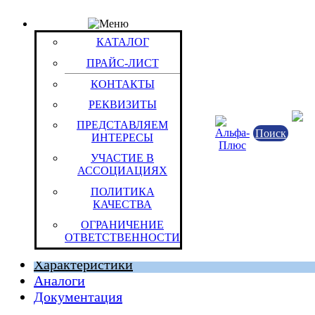
КАТАЛОГ
Товар: Батарея акк.свинц. 12_В 12Ач Battbee BT 1
КАТАЛОГ
Код товара: 15008
ПРАЙС-ЛИСТ
Battbee
КОНТАКТЫ
РЕКВИЗИТЫ
ПРЕДСТАВЛЯЕМ
Поиск
ИНТЕРЕСЫ
УЧАСТИЕ В
АССОЦИАЦИЯХ
ПОЛИТИКА
КАЧЕСТВА
Китайская Народная Республика
ОГРАНИЧЕНИЕ
Штука (ОКЕИ:796)
ОТВЕТСТВЕННОСТИ
Характеристики
Аналоги
Документация