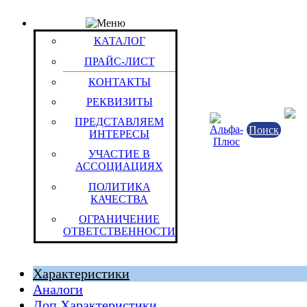
КАТАЛОГ
Товар: Эл.пит.Duracell LR 03 (MN 2400) SIMPLY (
КАТАЛОГ
отрывной
Код товара: 14629
ПРАЙС-ЛИСТ
Не
Duracell
КОНТАКТЫ
РЕКВИЗИТЫ
ПРЕДСТАВЛЯЕМ
Поиск
ИНТЕРЕСЫ
УЧАСТИЕ В
АССОЦИАЦИЯХ
ПОЛИТИКА
КАЧЕСТВА
ОГРАНИЧЕНИЕ
Китайская Народная Республика
ОТВЕТСТВЕННОСТИ
Штука (ОКЕИ:796)
Характеристики
Аналоги
Доп.Характеристики