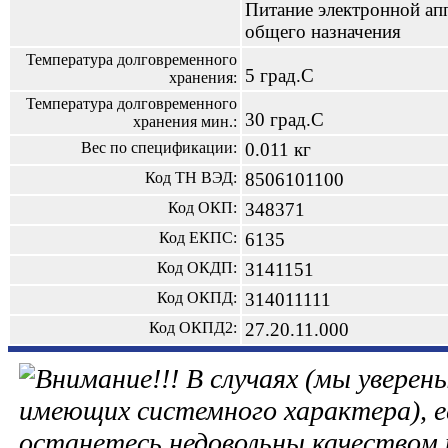
Питание электронной ап
общего назначения
Температура долговременного
5 град.С
хранения:
Температура долговременного
30 град.С
хранения мин.:
Вес по спецификации:
0.011 кг
Код ТН ВЭД:
8506101100
Код ОКП:
348371
Код ЕКПС:
6135
Код ОКДП:
3141151
Код ОКПД:
314011111
Код ОКПД2:
27.20.11.000
В случаях (мы уверены
имеющих системного характера), е
останетесь недовольны качеством 