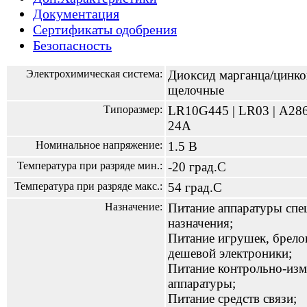
Документация
Сертификаты одобрения
Безопасность
Электрохимическая система:
Диоксид марганца/цинк
щелочные
Типоразмер:
LR10G445 | LR03 | А286
24A
Номинальное напряжение:
1.5 В
Температура при разряде мин.:
-20 град.С
Температура при разряде макс.:
54 град.С
Назначение:
Питание аппаратуры спе
назначения;
Питание игрушек, брело
дешевой электроники;
Питание контрольно-изм
аппаратуры;
Питание средств связи;