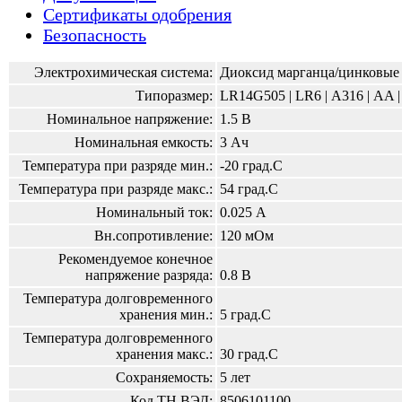
Сертификаты одобрения
Безопасность
Электрохимическая система:
Диоксид марганца/цинковые
Типоразмер:
LR14G505 | LR6 | А316 | AA 
Номинальное напряжение:
1.5 В
Номинальная емкость:
3 Ач
Температура при разряде мин.:
-20 град.С
Температура при разряде макс.:
54 град.С
Номинальный ток:
0.025 А
Вн.сопротивление:
120 мОм
Рекомендуемое конечное
напряжение разряда:
0.8 В
Температура долговременного
хранения мин.:
5 град.С
Температура долговременного
хранения макс.:
30 град.С
Сохраняемость:
5 лет
Код ТН ВЭД:
8506101100