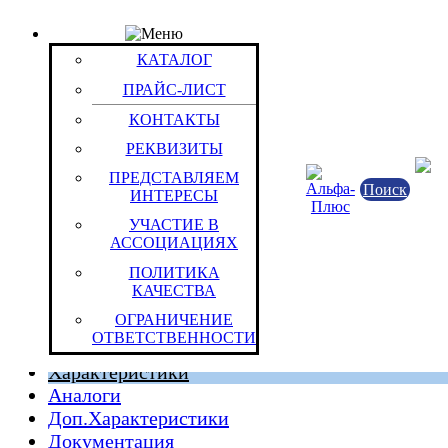
КАТАЛОГ
Товар: Эл.пит.Duracell LR 6 (MN 1500) PROCELL (
КАТАЛОГ
Код товара: 1454
Не
Duracell
ПРАЙС-ЛИСТ
КОНТАКТЫ
РЕКВИЗИТЫ
ПРЕДСТАВЛЯЕМ
Поиск
ИНТЕРЕСЫ
УЧАСТИЕ В
АССОЦИАЦИЯХ
ПОЛИТИКА
КАЧЕСТВА
Королевство Бельгии
ОГРАНИЧЕНИЕ
Штука (ОКЕИ:796)
0.0256 кг
ОТВЕТСТВЕННОСТИ
Характеристики
Аналоги
Доп.Характеристики
Документация