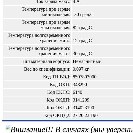
Ток заряда макс.:
4 А
Температура при заряде
минимальная:
-30 град.С
Температура при заряде
максимальная:
85 град.С
Температура долговременного
хранения мин.:
15 град.С
Температура долговременного
хранения макс.:
30 град.С
Тип материала корпуса:
Немагнитный
Вес по спецификации:
0.097 кг
Код ТН ВЭД:
8507803000
Код ОКП:
348290
Код ЕКПС:
6140
Код ОКДП:
3141209
Код ОКПД:
314023190
Код ОКПД2:
27.20.23.190
В случаях (мы уверены