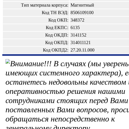
Тип материала корпуса:
Магнитный
Код ТН ВЭД:
8506109100
Код ОКП:
348372
Код ЕКПС:
6135
Код ОКДП:
3141152
Код ОКПД:
314011121
Код ОКПД2:
27.20.11.000
В случаях (мы уверены
имеющих системного характера), е
останетесь недовольны качеством 
оперативностью решения нашими
сотрудниками стоящих перед Вами 
поставленных Вами вопросов, прос
обращаться непосредственно к
генеральному директору