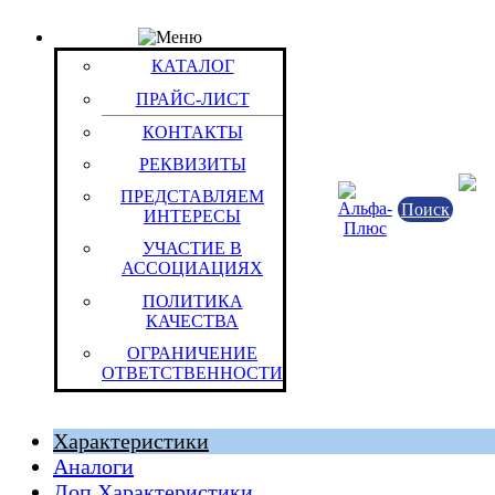
КАТАЛОГ
Товар: Эл.пит.Duracell LR 03 (MX 2400) ULTRA P
КАТАЛОГ
2BP)
Код товара: 13858
ПРАЙС-ЛИСТ
Duracell
КОНТАКТЫ
РЕКВИЗИТЫ
ПРЕДСТАВЛЯЕМ
Поиск
ИНТЕРЕСЫ
УЧАСТИЕ В
АССОЦИАЦИЯХ
ПОЛИТИКА
КАЧЕСТВА
ОГРАНИЧЕНИЕ
Королевство Бельгии
ОТВЕТСТВЕННОСТИ
Штука (ОКЕИ:796)
Характеристики
Аналоги
Доп.Характеристики