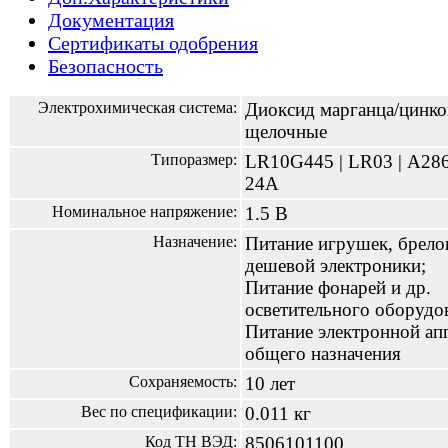
Документация
Сертификаты одобрения
Безопасность
Электрохимическая система:
Диоксид марганца/цинк
щелочные
Типоразмер:
LR10G445 | LR03 | А286
24A
Номинальное напряжение:
1.5 В
Назначение:
Питание игрушек, брело
дешевой электроники;
Питание фонарей и др.
осветительного оборудо
Питание электронной ап
общего назначения
Сохраняемость:
10 лет
Вес по спецификации:
0.011 кг
Код ТН ВЭД:
8506101100