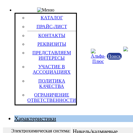
КАТАЛОГ
Товар: Батарея акк. 9НКЛБ-70 (без электролита) (
КАТАЛОГ
Код товара: 1382
ПРАЙС-ЛИСТ
ООО «Завод автономных источников ток
Российская Федерация
КОНТАКТЫ
РЕКВИЗИТЫ
ПРЕДСТАВЛЯЕМ
Поиск
ИНТЕРЕСЫ
УЧАСТИЕ В
АССОЦИАЦИЯХ
ПОЛИТИКА
КАЧЕСТВА
ОГРАНИЧЕНИЕ
--
ОТВЕТСТВЕННОСТИ
Штука (ОКЕИ:796)
29 
Характеристики
Электрохимическая система:
Никель/кадмиевые