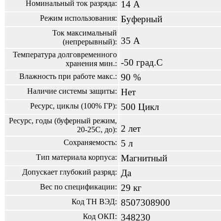
Номинальный ток разряда:
14 А
Режим использования:
Буферный
Ток максимальный
35 А
(непрерывный):
Температура долговременного
-50 град.С
хранения мин.:
Влажность при работе макс.:
90 %
Наличие системы защиты:
Нет
Ресурс, циклы (100% ГР):
500 Цикл
Ресурс, годы (буферный режим,
2 лет
20-25С, до):
Сохраняемость:
5 л
Тип материала корпуса:
Магнитный
Допускает глубокий разряд:
Да
Вес по спецификации:
29 кг
Код ТН ВЭД:
8507308900
Код ОКП:
348230