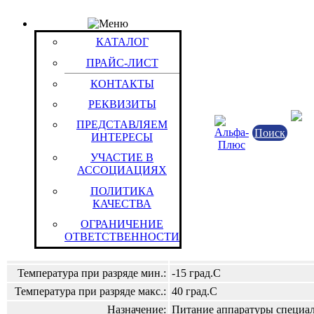
КАТАЛОГ
Товар: Батарея "Элемс- 80" (4,0 В 80 Ач)
КАТАЛОГ
Код товара: 13625
АО «ВЕРХНЕУФАЛЕЙСКИЙ ЗАВОД «УРАЛЭ
ПРАЙС-ЛИСТ
Российская Федерация
КОНТАКТЫ
Российская Федерация
РЕКВИЗИТЫ
Штука (ОКЕИ:796)
ПРЕДСТАВЛЯЕМ
Поиск
ИНТЕРЕСЫ
Характеристики
Информация
УЧАСТИЕ В
АССОЦИАЦИЯХ
Инструкции
Видео
ПОЛИТИКА
КАЧЕСТВА
Электрохимическая система:
Диоксид марганца/цинковые
ОГРАНИЧЕНИЕ
ОТВЕТСТВЕННОСТИ
Начальное напряжение:
0 В
Номинальная емкость:
80 Ач
Температура при разряде мин.:
-15 град.С
Температура при разряде макс.:
40 град.С
Назначение:
Питание аппаратуры специа