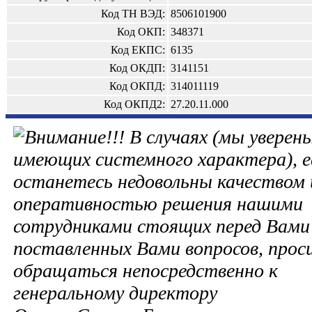
Код ТН ВЭД:
8506101900
Код ОКП:
348371
Код ЕКПС:
6135
Код ОКДП:
3141151
Код ОКПД:
314011119
Код ОКПД2:
27.20.11.000
В случаях (мы уверены
имеющих системного характера), е
останетесь недовольны качеством 
оперативностью решения нашими
сотрудниками стоящих перед Вами 
поставленных Вами вопросов, прос
обращаться непосредственно к
генеральному директору