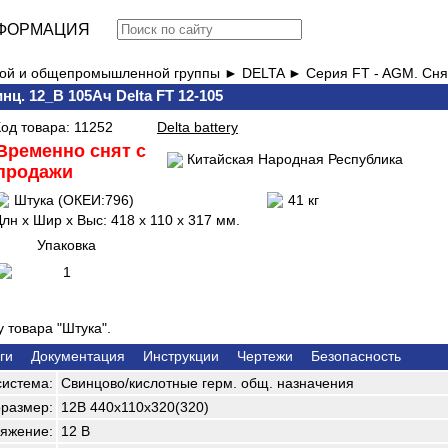
ФОРМАЦИЯ
вой и общепромышленной группы ►
DELTA ►
Серия FT - AGM. Сня
нц. 12_В 105Ач Delta FT 12-105
Код товара: 11252
Delta battery
Временно снят с
Китайская Народная Республика
продажи
Штука (ОКЕИ:796)
41 кг
лн x Шир х Выс: 418 x 110 x 317 мм.
Упаковка
1
 товара "Штука".
ги
Документация
Инструкции
Чертежи
Безопасность
система:
Свинцово/кислотные герм. общ. назначения
размер:
12В 440х110х320(320)
яжение:
12 В