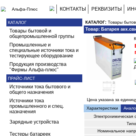
КОНТАКТЫ
РЕКВИЗИТЫ
ИН
КАТАЛОГ:
Товары быто
КАТАЛОГ
Товар: Батарея акк.сви
Товары бытовой и
общепромышленной группы
Промышленные и
специальные источники тока и
тестирующее оборудование
Продукция производства
Д
"Фирмы Альфа-плюс"
ПРАЙС-ЛИСТ
Источники тока бытового и
общего назначения
Цена указана за единицу
Источники тока
промышленного и спец.
Характеристики
Анало
назначения
Электрохимическая 
Зарядные устройства
Типо
Номинальное напр
Тестеры батареек