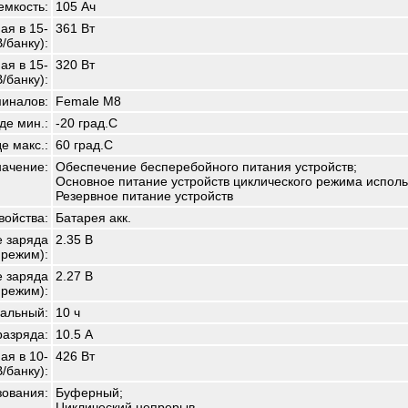
емкость:
105 Ач
ая в 15-
361 Вт
/банку):
ая в 15-
320 Вт
/банку):
иналов:
Female M8
де мин.:
-20 град.С
е макс.:
60 град.С
начение:
Обеспечение бесперебойного питания устройств;
Основное питание устройств циклического режима исполь
Резервное питание устройств
войства:
Батарея акк.
 заряда
2.35 В
.режим):
 заряда
2.27 В
режим):
альный:
10 ч
разряда:
10.5 А
ая в 10-
426 Вт
/банку):
зования:
Буферный;
Циклический непрерыв