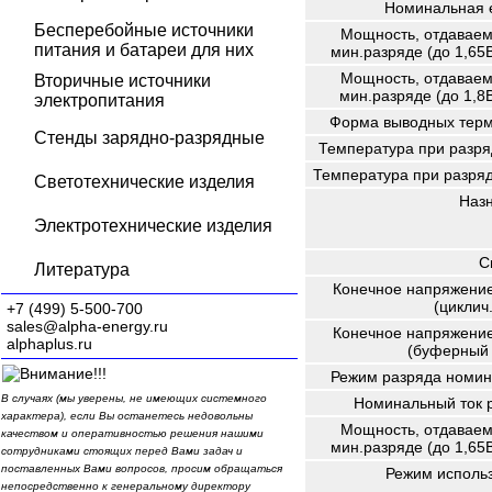
Номинальная 
Бесперебойные источники
Мощность, отдаваем
питания и батареи для них
мин.разряде (до 1,65В
Мощность, отдаваем
Вторичные источники
мин.разряде (до 1,8В
электропитания
Форма выводных терм
Стенды зарядно-разрядные
Температура при разря
Температура при разряд
Светотехнические изделия
Наз
Электротехнические изделия
С
Литература
Конечное напряжение
(циклич
+7 (499) 5-500-700
sales@alpha-energy.ru
Конечное напряжение
alphaplus.ru
(буферный 
Режим разряда номин
В случаях (мы уверены, не имеющих системного
Номинальный ток 
характера), если Вы останетесь недовольны
Мощность, отдаваем
качеством и оперативностью решения нашими
мин.разряде (до 1,65В
сотрудниками стоящих перед Вами задач и
поставленных Вами вопросов, просим обращаться
Режим исполь
непосредственно к генеральному директору